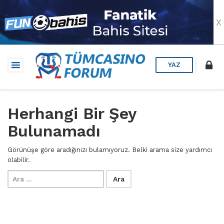
X
YAZ
Herhangi Bir Şey
Bulunamadı
Görünüşe göre aradığınızı bulamıyoruz. Belki arama size yardımcı
olabilir.