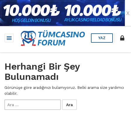
X
YAZ
Herhangi Bir Şey
Bulunamadı
Görünüşe göre aradığınızı bulamıyoruz. Belki arama size yardımcı
olabilir.