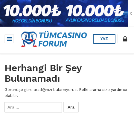
X
YAZ
Herhangi Bir Şey
Bulunamadı
Görünüşe göre aradığınızı bulamıyoruz. Belki arama size yardımcı
olabilir.