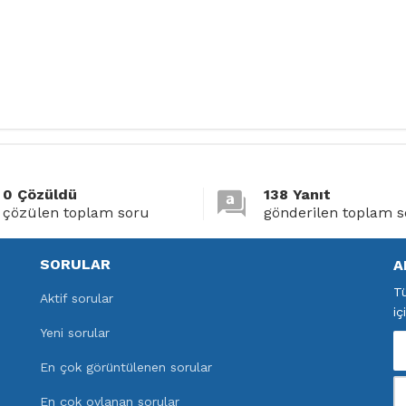
0 Çözüldü
138 Yanıt
çözülen toplam soru
gönderilen toplam 
SORULAR
A
Tü
Aktif sorular
iç
Yeni sorular
En çok görüntülenen sorular
En çok oylanan sorular