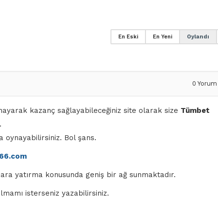
En Eski
En Yeni
Oylandı
0
Yorum
nayarak kazanç sağlayabileceğiniz site olarak size
Tümbet
.
a oynayabilirsiniz. Bol şans.
66.com
para yatırma konusunda geniş bir ağ sunmaktadır.
lmamı isterseniz yazabilirsiniz.