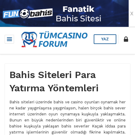
X
YAZ
Bahis Siteleri Para
Yatırma Yöntemleri
Bahis siteleri üzerinde bahis ve casino oyunları oynamak her
ne kadar yaygınlaşırsa yaygınlaşsın, halen birçok bahis sever
internet üzerinden oyun oynamaya kuşkuyla yaklaşmakta.
Bunun en büyük nedenlerinden biri güvenliktir ve online
bahise kuşkuyla yaklaşan bahis severler Kaçak iddaa para
yatırma işlemlerinin güvenilir olmadığı fikrine kapılmakta.