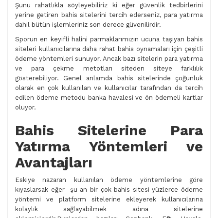
Şunu rahatlıkla söyleyebiliriz ki eğer güvenlik tedbirlerini
yerine getiren bahis sitelerini tercih ederseniz, para yatırma
dahil bütün işlemleriniz son derece güvenilirdir.
Sporun en keyifli halini parmaklarımızın ucuna taşıyan bahis
siteleri kullanıcılarına daha rahat bahis oynamaları için çeşitli
ödeme yöntemleri sunuyor. Ancak bazı sitelerin para yatırma
ve para çekme metotları siteden siteye farklılık
gösterebiliyor. Genel anlamda bahis sitelerinde çoğunluk
olarak en çok kullanılan ve kullanıcılar tarafından da tercih
edilen ödeme metodu banka havalesi ve ön ödemeli kartlar
oluyor.
Bahis Sitelerine Para
Yatırma Yöntemleri ve
Avantajları
Eskiye nazaran kullanılan ödeme yöntemlerine göre
kıyaslarsak eğer şu an bir çok bahis sitesi yüzlerce ödeme
yöntemi ve platform sitelerine ekleyerek kullanıcılarına
kolaylık sağlayabilmek adına sitelerine