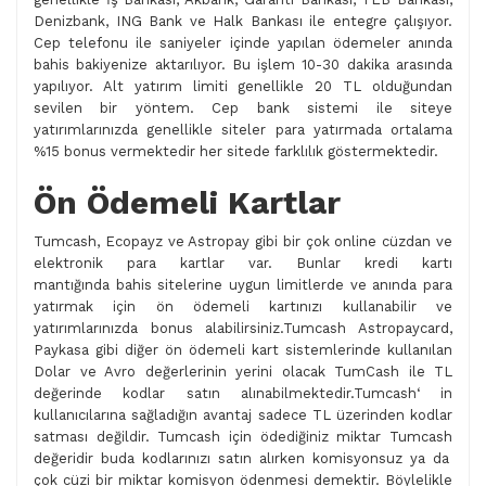
Denizbank, ING Bank ve Halk Bankası ile entegre çalışıyor.
Cep telefonu ile saniyeler içinde yapılan ödemeler anında
bahis bakiyenize aktarılıyor. Bu işlem 10-30 dakika arasında
yapılıyor. Alt yatırım limiti genellikle 20 TL olduğundan
sevilen bir yöntem. Cep bank sistemi ile siteye
yatırımlarınızda genellikle siteler para yatırmada ortalama
%15 bonus vermektedir her sitede farklılık göstermektedir.
Ön Ödemeli Kartlar
Tumcash, Ecopayz ve Astropay gibi bir çok online cüzdan ve
elektronik para kartlar var. Bunlar kredi kartı
mantığında bahis sitelerine uygun limitlerde ve anında para
yatırmak için ön ödemeli kartınızı kullanabilir ve
yatırımlarınızda bonus alabilirsiniz.Tumcash
Astropaycard,
Paykasa gibi diğer ön ödemeli kart sistemlerinde kullanılan
Dolar ve Avro değerlerinin yerini olacak
TumCash
ile TL
değerinde kodlar satın alınabilmektedir.
Tumcash
‘ in
kullanıcılarına sağladığın avantaj sadece TL üzerinden kodlar
satması değildir.
Tumcash
için ödediğiniz miktar
Tumcash
değeridir buda kodlarınızı satın alırken komisyonsuz ya da
çok cüzi bir miktar komisyon ödenmesi demektir. Böylelikle