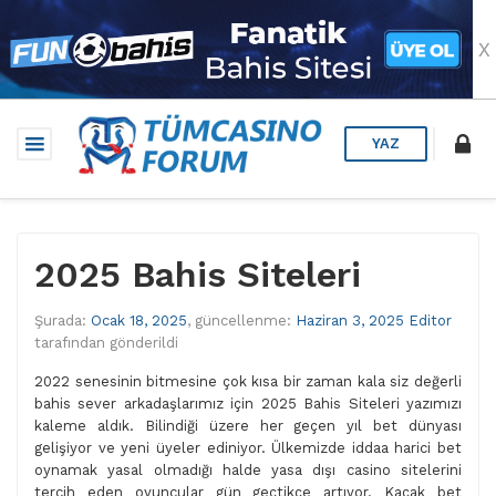
X
YAZ
2025 Bahis Siteleri
Şurada:
Ocak 18, 2025
, güncellenme:
Haziran 3, 2025
Editor
tarafından gönderildi
2022 senesinin bitmesine çok kısa bir zaman kala siz değerli
bahis sever arkadaşlarımız için 2025 Bahis Siteleri yazımızı
kaleme aldık. Bilindiği üzere her geçen yıl bet dünyası
gelişiyor ve yeni üyeler ediniyor. Ülkemizde iddaa harici bet
oynamak yasal olmadığı halde yasa dışı casino sitelerini
tercih eden oyuncular gün geçtikçe artıyor. Kaçak bet