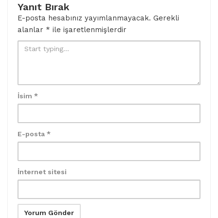
Yanıt Bırak
E-posta hesabınız yayımlanmayacak.
Gerekli
alanlar
*
ile işaretlenmişlerdir
İsim
*
E-posta
*
İnternet sitesi