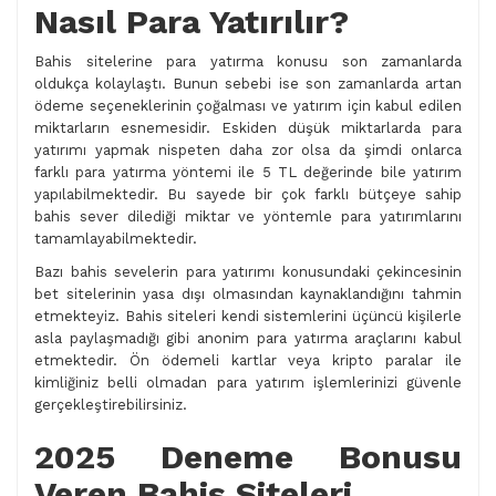
Nasıl Para Yatırılır?
Bahis sitelerine para yatırma konusu son zamanlarda
oldukça kolaylaştı. Bunun sebebi ise son zamanlarda artan
ödeme seçeneklerinin çoğalması ve yatırım için kabul edilen
miktarların esnemesidir. Eskiden düşük miktarlarda para
yatırımı yapmak nispeten daha zor olsa da şimdi onlarca
farklı para yatırma yöntemi ile 5 TL değerinde bile yatırım
yapılabilmektedir. Bu sayede bir çok farklı bütçeye sahip
bahis sever dilediği miktar ve yöntemle para yatırımlarını
tamamlayabilmektedir.
Bazı bahis sevelerin para yatırımı konusundaki çekincesinin
bet sitelerinin yasa dışı olmasından kaynaklandığını tahmin
etmekteyiz. Bahis siteleri kendi sistemlerini üçüncü kişilerle
asla paylaşmadığı gibi anonim para yatırma araçlarını kabul
etmektedir. Ön ödemeli kartlar veya kripto paralar ile
kimliğiniz belli olmadan para yatırım işlemlerinizi güvenle
gerçekleştirebilirsiniz.
2025 Deneme Bonusu
Veren Bahis Siteleri