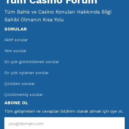
Tüm Bahis ve Casino Konuları Hakkında Bilgi
Sahibi Olmanın Kısa Yolu
SORULAR
Aktif sorular
Yeni sorular
En çok görüntülenen sorular
En çok oylanan sorular
Çözülen sorular
Çözülmemiş sorular
ABONE OL
Tüm gelişmeleri ve cevapları bildirim olarak almak için üye ol.