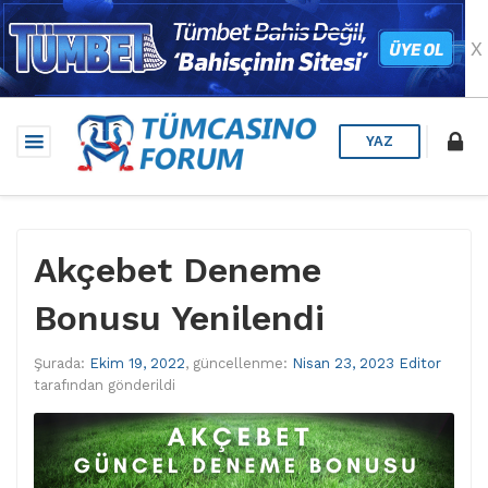
X
YAZ
Akçebet Deneme
Bonusu Yenilendi
Şurada:
Ekim 19, 2022
, güncellenme:
Nisan 23, 2023
Editor
tarafından gönderildi