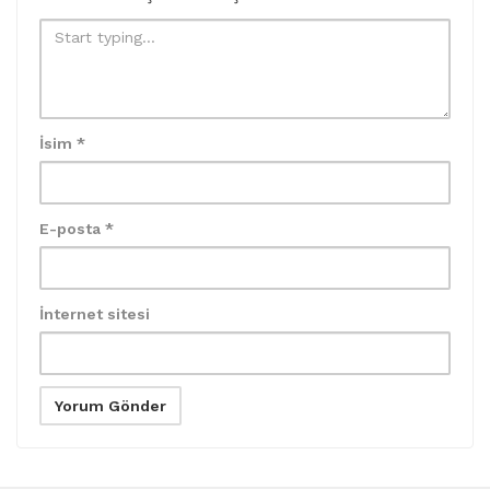
İsim
*
E-posta
*
İnternet sitesi