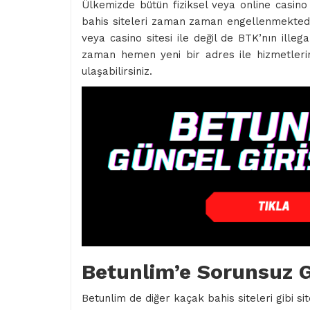
Ülkemizde bütün fiziksel veya online casino 
bahis siteleri zaman zaman engellenmektedir.
veya casino sitesi ile değil de BTK’nın illega
zaman hemen yeni bir adres ile hizmetleri
ulaşabilirsiniz.
Betunlim’e Sorunsuz Gi
Betunlim de diğer kaçak bahis siteleri gibi si