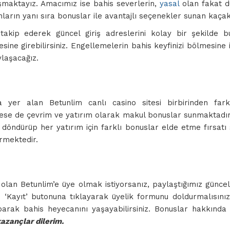
laşmaktayız. Amacımız ise bahis severlerin,
yasal
olan fakat dü
anların yanı sıra bonuslar ile avantajlı seçenekler sunan kaçak
 takip ederek güncel giriş adreslerini kolay bir şekilde b
tesine girebilirsiniz. Engellemelerin bahis keyfinizi bölmesine
ylaşacağız.
 yer alan Betunlim canlı casino sitesi birbirinden fark
rmese de çevrim ve yatırım olarak makul bonuslar sunmaktadır. 
ı döndürüp her yatırım için farklı bonuslar elde etme fırsat
rmektedir.
an Betunlim’e üye olmak istiyorsanız, paylaştığımız güncel gir
‘Kayıt’ butonuna tıklayarak üyelik formunu doldurmalısınız. 
yaparak bahis heyecanını yaşayabilirsiniz. Bonuslar hakkında
kazançlar dilerim.