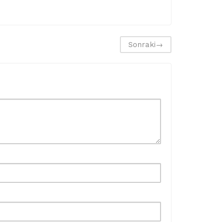
Sonraki
→