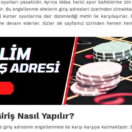
oyunları yasaklıdır. Ayrıca iddaa harici spor bahislerine izi
 Bu engellenme sitelerin giriş adresleri üzerinden olmaktadı
l kumar oyunlarına dair düzenlediği metin ile karşılaşırlar. B
ne devam ederler. Sizler de sayfamız üzrinden hemen hemen
riş Nasıl Yapılır?
te giriş adresinin engellenmesi ile karşı karşıya kalmaktadır. 