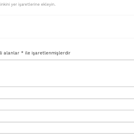
inkini yer işaretlerine ekleyin.
i alanlar
*
ile işaretlenmişlerdir