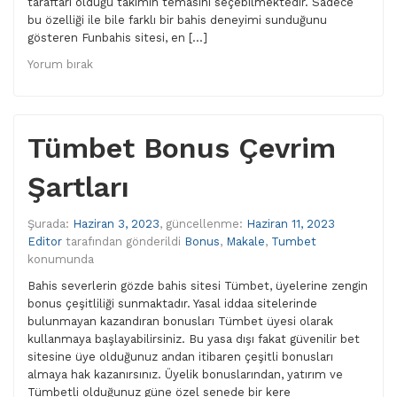
taraftarı olduğu takımın temasını seçebilmektedir. Sadece
bu özelliği ile bile farklı bir bahis deneyimi sunduğunu
gösteren Funbahis sitesi, en […]
Yorum bırak
Tümbet Bonus Çevrim
Şartları
Şurada:
Haziran 3, 2023
, güncellenme:
Haziran 11, 2023
Editor
tarafından gönderildi
Bonus
,
Makale
,
Tumbet
konumunda
Bahis severlerin gözde bahis sitesi Tümbet, üyelerine zengin
bonus çeşitliliği sunmaktadır. Yasal iddaa sitelerinde
bulunmayan kazandıran bonusları Tümbet üyesi olarak
kullanmaya başlayabilirsiniz. Bu yasa dışı fakat güvenilir bet
sitesine üye olduğunuz andan itibaren çeşitli bonusları
almaya hak kazanırsınız. Üyelik bonuslarından, yatırım ve
Tümbetli olduğunuz güne özel senede bir kere