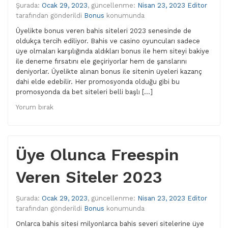
Şurada:
Ocak 29, 2023
, güncellenme:
Nisan 23, 2023
Editor
tarafından gönderildi
Bonus
konumunda
Üyelikte bonus veren bahis siteleri 2023 senesinde de
oldukça tercih ediliyor. Bahis ve casino oyuncuları sadece
üye olmaları karşılığında aldıkları bonus ile hem siteyi bakiye
ile deneme fırsatını ele geçiriyorlar hem de şanslarını
deniyorlar. Üyelikte alınan bonus ile sitenin üyeleri kazanç
dahi elde edebilir. Her promosyonda olduğu gibi bu
promosyonda da bet siteleri belli başlı […]
Yorum bırak
Üye Olunca Freespin
Veren Siteler 2023
Şurada:
Ocak 29, 2023
, güncellenme:
Nisan 23, 2023
Editor
tarafından gönderildi
Bonus
konumunda
Onlarca bahis sitesi milyonlarca bahis severi sitelerine üye