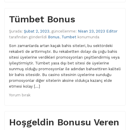
Tümbet Bonus
Şurada:
Şubat 2, 2023
, güncellenme:
Nisan 23, 2023
Editor
tarafından gönderildi
Bonus
,
Tumbet
konumunda
Son zamanlarda artan kaçak bahis siteleri, bu sektördeki
rekabeti de arttırmıştır. Bu rekabetten dolayı da çoğu bahis
sitesi üyelerine verdikleri promosyonları çeşitlendirmiş veya
iyileştirmiştir. Tümbet yasa dışı bet sitesi de üyelerine
sunmuş olduğu promosyonlar ile adından bahsettiren kaliteli
bir bahis sitesidir. Bu casino sitesinin üyelerine sunduğu
promosyonlar diğer sitelerin aksine oldukça kazanç elde
etmesi kolay […]
Yorum bırak
Hoşgeldin Bonusu Veren