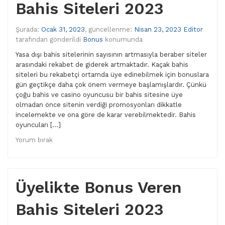
Bahis Siteleri 2023
Şurada:
Ocak 31, 2023
, güncellenme:
Nisan 23, 2023
Editor
tarafından gönderildi
Bonus
konumunda
Yasa dışı bahis sitelerinin sayısının artmasıyla beraber siteler
arasındaki rekabet de giderek artmaktadır. Kaçak bahis
siteleri bu rekabetçi ortamda üye edinebilmek için bonuslara
gün geçtikçe daha çok önem vermeye başlamışlardır. Çünkü
çoğu bahis ve casino oyuncusu bir bahis sitesine üye
olmadan önce sitenin verdiği promosyonları dikkatle
incelemekte ve ona göre de karar verebilmektedir. Bahis
oyuncuları […]
Yorum bırak
Üyelikte Bonus Veren
Bahis Siteleri 2023