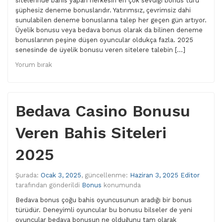
sitelerinde bahis yapan herkesin en çok sevdiği bonus türü
şüphesiz deneme bonuslarıdır. Yatırımsız, çevrimsiz dahi
sunulabilen deneme bonuslarına talep her geçen gün artıyor.
Üyelik bonusu veya bedava bonus olarak da bilinen deneme
bonuslarının peşine düşen oyuncular oldukça fazla. 2025
senesinde de üyelik bonusu veren sitelere talebin […]
Yorum bırak
Bedava Casino Bonusu
Veren Bahis Siteleri
2025
Şurada:
Ocak 3, 2025
, güncellenme:
Haziran 3, 2025
Editor
tarafından gönderildi
Bonus
konumunda
Bedava bonus çoğu bahis oyuncusunun aradığı bir bonus
türüdür. Deneyimli oyuncular bu bonusu bilseler de yeni
oyuncular bedava bonusun ne olduğunu tam olarak