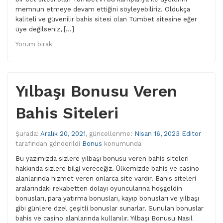
memnun etmeye devam ettiğini söyleyebiliriz. Oldukça
kaliteli ve güvenilir bahis sitesi olan Tümbet sitesine eğer
üye değilseniz, […]
Yorum bırak
Yılbaşı Bonusu Veren
Bahis Siteleri
Şurada:
Aralık 20, 2021
, güncellenme:
Nisan 16, 2023
Editor
tarafından gönderildi
Bonus
konumunda
Bu yazımızda sizlere yılbaşı bonusu veren bahis siteleri
hakkında sizlere bilgi vereceğiz. Ülkemizde bahis ve casino
alanlarında hizmet veren onlarca site vardır. Bahis siteleri
aralarındaki rekabetten dolayı oyuncularına hoşgeldin
bonusları, para yatırma bonusları, kayıp bonusları ve yılbaşı
gibi günlere özel çeşitli bonuslar sunarlar. Sunulan bonuslar
bahis ve casino alanlarında kullanılır. Yılbaşı Bonusu Nasıl