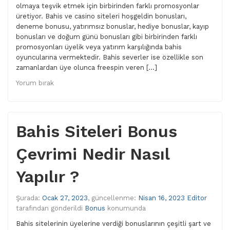
olmaya teşvik etmek için birbirinden farklı promosyonlar
üretiyor. Bahis ve casino siteleri hoşgeldin bonusları,
deneme bonusu, yatırımsız bonuslar, hediye bonuslar, kayıp
bonusları ve doğum günü bonusları gibi birbirinden farklı
promosyonları üyelik veya yatırım karşılığında bahis
oyuncularına vermektedir. Bahis severler ise özellikle son
zamanlardan üye olunca freespin veren […]
Yorum bırak
Bahis Siteleri Bonus
Çevrimi Nedir Nasıl
Yapılır ?
Şurada:
Ocak 27, 2023
, güncellenme:
Nisan 16, 2023
Editor
tarafından gönderildi
Bonus
konumunda
Bahis sitelerinin üyelerine verdiği bonuslarının çeşitli şart ve