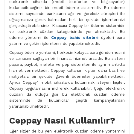
elektronik cihazda (mobil telefonlar ve bilgisayarlar)
kullanabileceğiniz bir mobil ödeme sistemidir. Bu ödeme
sistemi sayesinde bankaların ağır ve gereksiz süreçleri ile
uğraşmanıza gerek kalmadan hızlı bir şekilde işlemlerinizi
gerçekleştirebilirsiniz. Kısacası Ceppay bir ödeme sistemidir
ve elektronik cüzdan kategorisinde yer almaktadır. Bu
ödeme yöntemi ile
Ceppay bahis siteleri
üyeleri para
yatırım ve çekim işlemlerini de yapabilmektedir.
Ceppay ödeme yöntemi, herkesin kolayca para göndermesini
ve almasını sağlayan bir finansal hizmet aracıdır. Bu sistem
papara, paybol, mefete ve pep sistemleri ile aynı mantıkta
hizmet vermektedir. Ceppay kullanan kişiler, daha basit ve
maliyetsiz bir şekilde güvenli ödemeler yapabilmektedir.
Ayrıca Ceppay’ı mobil cihazlarda kullanmak isteyen kişiler,
Ceppay uygulamasını indirerek kullanabilir. Çoğu elektronik
cüzdan da olduğu gibi bu elektronik cüzdan ödeme
sisteminde de kullanıcılar çeşitli kampanyalardan
yararlanabilmektedir.
Ceppay Nasıl Kullanılır?
Eğer sizler de bu yeni elektronik cüzdan ödeme yöntemini