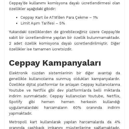
Ceppay’de kullanımı komisyona dayalı ücretlendirmesi olan
özellikler aşağıdaki gibidir:
Ceppay Kart ile ATM’den Para Çekme – 1%
Limit Aşım Tarifesi – 5%
Yukarıdaki özelliklerden de görebileceğiniz üzere Ceppay’de
sabit bir ücretlendirme yapılan bir özellik bulunmamaktadır.
2 adet özellik komisyona dayalı ücretlendirilmiştir. Diğer
özellikler ise tamamen ücretsizdir.
Ceppay Kampanyaları
Elektronik cüzdan sistemlerinin bir diğer avantajı da
genellikle kullanıcılarına sunmuş oldukları kampanyalardır.
Özellikle dijital platformlar ile anlaşan Ceppay kullanıcılarına
Youtube ve Netflix gibi dev platformlarda belli miktarda
indirim sunmaktadır. Ceppay kullanıcıları Youtube, Netflix,
Spotify gibi hemen hemen herkesin kullandığı
uygulamalardaki harcamaların 60% oranında indirim
yapmaktadır.
Metropoll kart kullanılarak yapılan harcamalarda da 4%
oranında cashback imkanını müşterilerine sağlamaktadır.