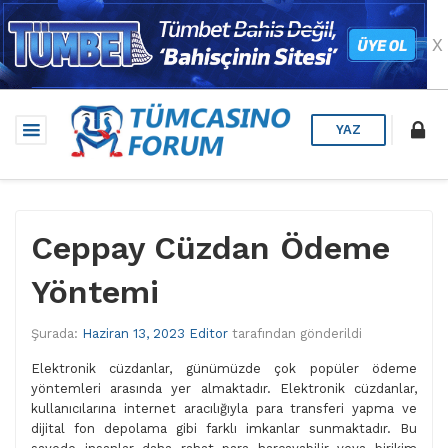
X
YAZ
Ceppay Cüzdan Ödeme
Yöntemi
Şurada:
Haziran 13, 2023
Editor
tarafından gönderildi
Elektronik cüzdanlar, günümüzde çok popüler ödeme
yöntemleri arasında yer almaktadır. Elektronik cüzdanlar,
kullanıcılarına internet aracılığıyla para transferi yapma ve
dijital fon depolama gibi farklı imkanlar sunmaktadır. Bu