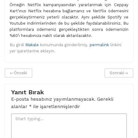
Örneğin Netflix kampanyasından yararlanmak için Ceppay
Kart’ınızı Netflix hesabına bağlamanız ve Netflix ödemesini
gerçekleştirmeniz yeterli olacaktır. Aynı şekilde Spotify ve
Youtube indirimlerinden de bu şekilde faydalanabilirsiniz. Bu
platformlara ödemeniz gerçekleştikten sonra ödemenizin
%60’ı hesabınıza nakit olarak aktarılacaktır.
Bu girdi
Makale
konumunda gönderilmiş.
permalink
linkini
yer işaretlerine ekleyin.
←
Önceki
Sonraki
→
Yanıt Bırak
E-posta hesabınız yayımlanmayacak.
Gerekli
alanlar
*
ile işaretlenmişlerdir