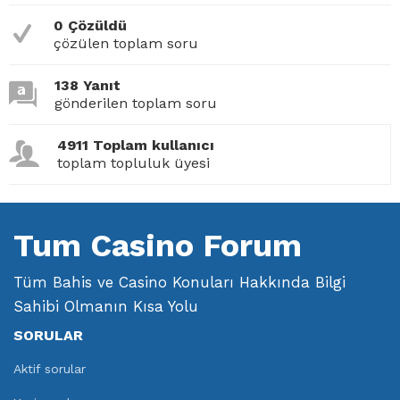
0 Çözüldü
çözülen toplam soru
138 Yanıt
gönderilen toplam soru
4911 Toplam kullanıcı
toplam topluluk üyesi
Tum Casino Forum
Tüm Bahis ve Casino Konuları Hakkında Bilgi
Sahibi Olmanın Kısa Yolu
SORULAR
Aktif sorular