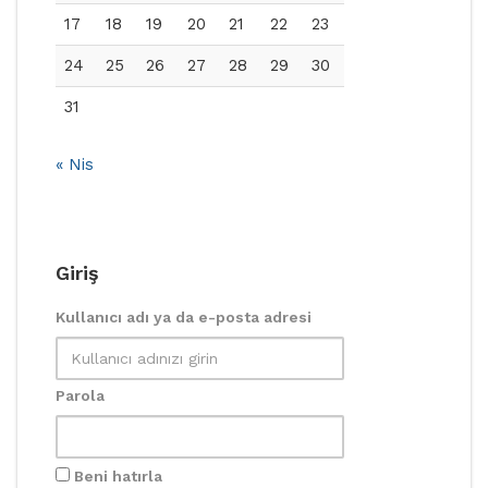
17
18
19
20
21
22
23
24
25
26
27
28
29
30
31
« Nis
Giriş
Kullanıcı adı ya da e-posta adresi
Parola
Beni hatırla