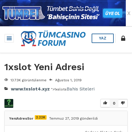
X
YAZ
1xslot Yeni Adresi
13.73K görüntülenme
Ağustos 1, 2019
www.1xslot4.xyz
Bahis Siteleri
">1xslots
0
2.22K
YeniAdresSor
Temmuz 27, 2019 gönderildi