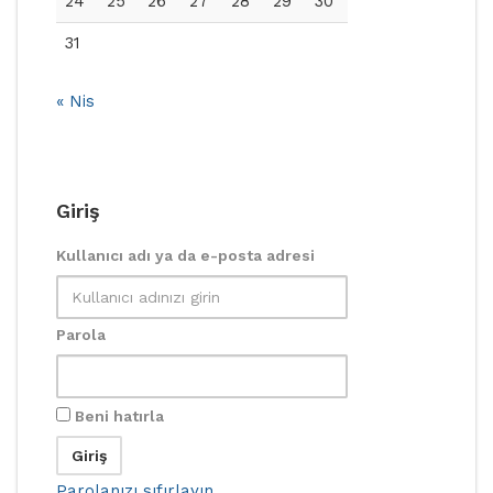
24
25
26
27
28
29
30
31
« Nis
Giriş
Kullanıcı adı ya da e-posta adresi
Parola
Beni hatırla
Parolanızı sıfırlayın