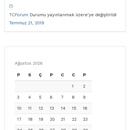
TCForum
Durumu yayınlanmak üzere'ye değiştirildi
Temmuz 21, 2019
Ağustos 2026
P
S
Ç
P
C
C
P
1
2
3
4
5
6
7
8
9
10
11
12
13
14
15
16
17
18
19
20
21
22
23