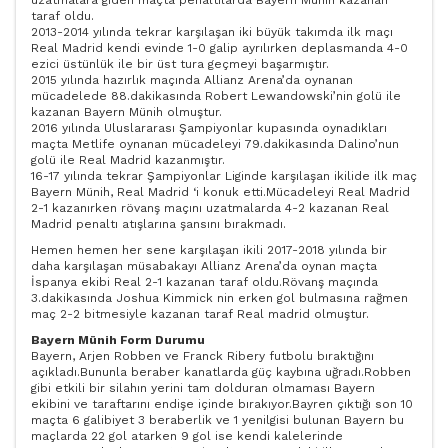
taraf oldu.
2013-2014 yılında tekrar karşılaşan iki büyük takımda ilk maçı
Real Madrid kendi evinde 1-0 galip ayrılırken deplasmanda 4-0
ezici üstünlük ile bir üst tura geçmeyi başarmıştır.
2015 yılında hazırlık maçında Allianz Arena’da oynanan
mücadelede 88.dakikasında Robert Lewandowski’nin golü ile
kazanan Bayern Münih olmuştur.
2016 yılında Uluslararası Şampiyonlar kupasında oynadıkları
maçta Metlife oynanan mücadeleyi 79.dakikasında Dalino’nun
golü ile Real Madrid kazanmıştır.
16-17 yılında tekrar Şampiyonlar Liginde karşılaşan ikilide ilk maç
Bayern Münih, Real Madrid ‘i konuk etti.Mücadeleyi Real Madrid
2-1 kazanırken rövanş maçını uzatmalarda 4-2 kazanan Real
Madrid penaltı atışlarına şansını bırakmadı.
Hemen hemen her sene karşılaşan ikili 2017-2018 yılında bir
daha karşılaşan müsabakayı Allianz Arena’da oynan maçta
İspanya ekibi Real 2-1 kazanan taraf oldu.Rövanş maçında
3.dakikasında Joshua Kimmick nin erken gol bulmasına rağmen
maç 2-2 bitmesiyle kazanan taraf Real madrid olmuştur.
Bayern Münih Form Durumu
Bayern, Arjen Robben ve Franck Ribery futbolu bıraktığını
açıkladı.Bununla beraber kanatlarda güç kaybına uğradı.Robben
gibi etkili bir silahın yerini tam dolduran olmaması Bayern
ekibini ve taraftarını endişe içinde bırakıyor.Bayren çıktığı son 10
maçta 6 galibiyet 3 beraberlik ve 1 yenilgisi bulunan Bayern bu
maçlarda 22 gol atarken 9 gol ise kendi kalelerinde