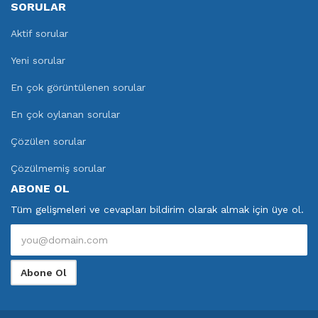
SORULAR
Aktif sorular
Yeni sorular
En çok görüntülenen sorular
En çok oylanan sorular
Çözülen sorular
Çözülmemiş sorular
ABONE OL
Tüm gelişmeleri ve cevapları bildirim olarak almak için üye ol.
Abone Ol