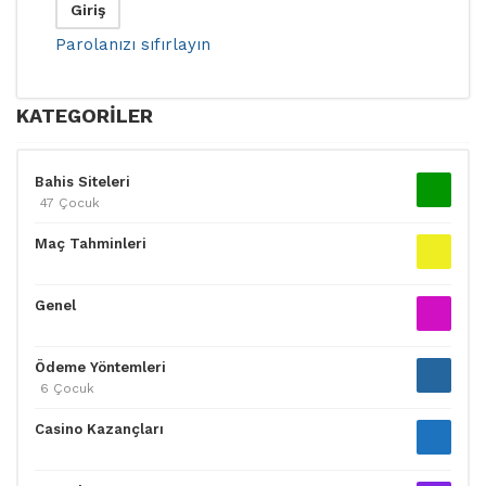
Parolanızı sıfırlayın
KATEGORILER
Bahis Siteleri
47 Çocuk
Maç Tahminleri
Genel
Ödeme Yöntemleri
6 Çocuk
Casino Kazançları