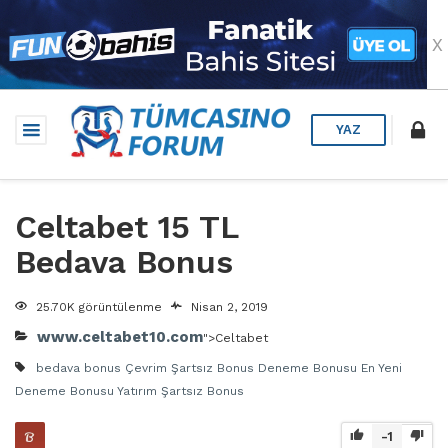
X
YAZ
Celtabet 15 TL
Bedava Bonus
25.70K görüntülenme
Nisan 2, 2019
www.celtabet10.com
">Celtabet
bedava bonus
Çevrim Şartsız Bonus
Deneme Bonusu
En Yeni
Deneme Bonusu
Yatırım Şartsız Bonus
-1