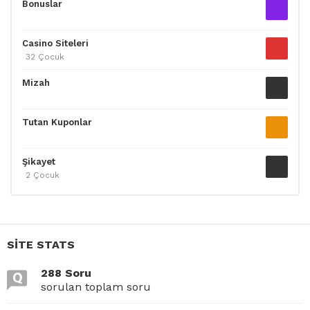
Bonuslar
Casino Siteleri
32 Çocuk
Mizah
Tutan Kuponlar
Şikayet
2 Çocuk
SITE STATS
288 Soru
sorulan toplam soru