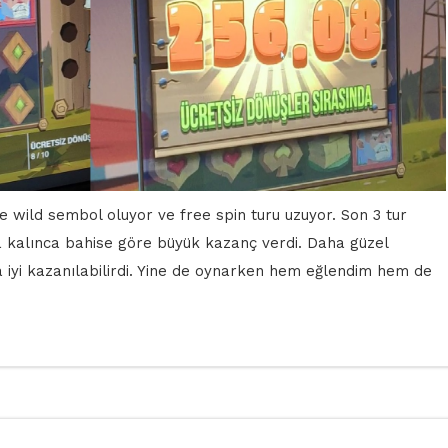
 wild sembol oluyor ve free spin turu uzuyor. Son 3 tur
 kalınca bahise göre büyük kazanç verdi. Daha güzel
iyi kazanılabilirdi. Yine de oynarken hem eğlendim hem de