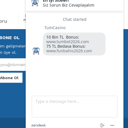
4911 Toplam kullanıcı
soru
toplam topluluk üyesi
BONE OL
m gelişmeleri ve cevapları bildirim olarak almak
in üye ol.
Abone Ol
© 2026 Tum Casino Forum