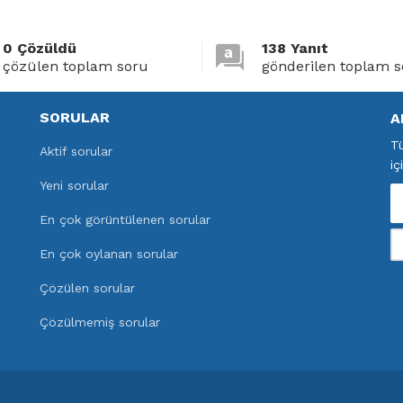
0 Çözüldü
138 Yanıt
çözülen toplam soru
gönderilen toplam 
SORULAR
A
Tü
Aktif sorular
iç
Yeni sorular
En çok görüntülenen sorular
En çok oylanan sorular
Çözülen sorular
Çözülmemiş sorular