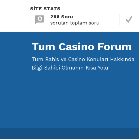
SITE STATS
288 Soru
sorulan toplam soru
Tum Casino Forum
Tüm Bahis ve Casino Konuları Hakkında
Bilgi Sahibi Olmanın Kısa Yolu