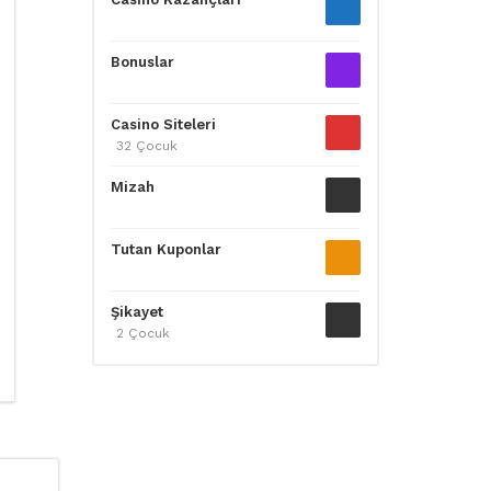
Bonuslar
Casino Siteleri
32 Çocuk
Mizah
Tutan Kuponlar
Şikayet
2 Çocuk