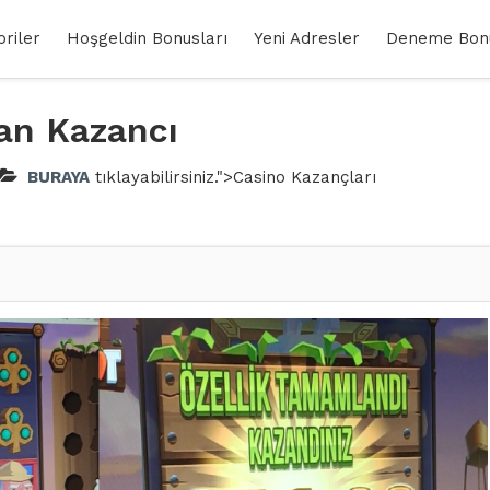
riler
Hoşgeldin Bonusları
Yeni Adresler
Deneme Bonu
an Kazancı
BURAYA
tıklayabilirsiniz.">Casino Kazançları