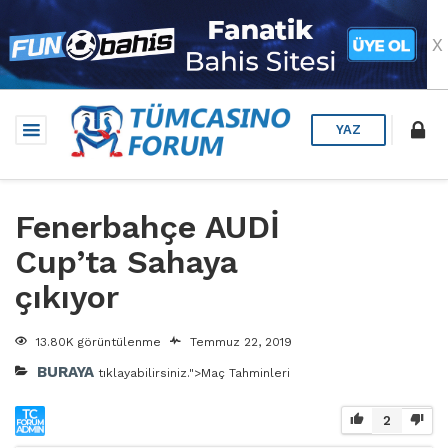
X
YAZ
Fenerbahçe AUDİ
Cup’ta Sahaya
çıkıyor
13.80K görüntülenme
Temmuz 22, 2019
BURAYA
tıklayabilirsiniz.">Maç Tahminleri
2