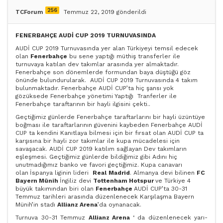
256
TCForum
Temmuz 22, 2019 gönderildi
FENERBAHÇE AUDİ CUP 2019 TURNUVASINDA
AUDİ CUP 2019 Turnuvasında yer alan Türkiyeyi temsil edecek
olan
Fenerbahçe
bu sene yaptığı müthiş transferler ile
turnuvaya katılan dev takımlar arasında yer almaktadır.
Fenerbahçe son dönemlerde formundan baya düştüğü göz
önünde bulundurularak. AUDİ CUP 2019 Turnuvasında 4 takım
bulunmaktadır. Fenerbahçe AUDİ CUP’ta hiç şansı yok
gözüksede Fenerbahçe yönetimi Yaptığı Tranferler ile
Fenerbahçe taraftarının bir hayli ilgisini çekti..
Geçtiğimiz günlerde Fenerbahçe taraftarlarını bir hayli üzüntüye
boğması ile taraftarlarının güvenini kaybeden Fenerbahçe AUDİ
CUP ta kendini Kanıtlaya bilmesi için bir fırsat olan AUDİ CUP ta
karşısına bir hayli zor takımlar ile kupa mücadelesi için
savaşacak. AUDİ CUP 2019 katılım sağlayan Dev takımların
eşleşmesi. Geçtiğimiz günlerde bildiğimiz gibi Adını hiç
unutmadığımız banko ve favori geçtiğimiz. Kupa canavarı
olan
İspanya liginin lideri
Real
Madrid
. Almanya devi bilinen
FC
Bayern Münih
İngiliz devi
Tottenham Hotspur
ve Türkiye 4
büyük takımından biri olan
Fenerbahçe
AUDİ CUP’ta 30-31
Temmuz tarihleri arasında düzenlenecek Karşılaşma Bayern
Münih’in stadı
Allianz Arena
’da oynanacak.
Turnuva 30-31 Temmuz
Allianz Arena
‘ da düzenlenecek yarı-