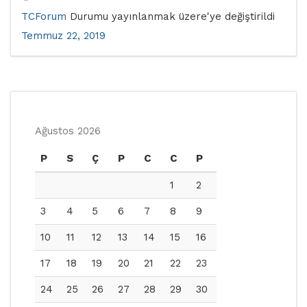
TCForum
Durumu yayınlanmak üzere'ye değiştirildi
Temmuz 22, 2019
Ağustos 2026
P
S
Ç
P
C
C
P
1
2
3
4
5
6
7
8
9
10
11
12
13
14
15
16
17
18
19
20
21
22
23
24
25
26
27
28
29
30