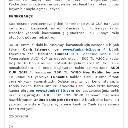
Pochettino’nun öğrencileri geçen seneki Final hezimetini unutup
beyaz bir sayfa açmak istiyor.
FENERBAHÇE
Kadrosunda yenilenmeye giden Fenerbahçe AUDİ CUP turnuvası
ile prestij kazanmak istiyor. Kanarya bu turnuvaya kadar
transfer yaparak kadrosunu güçlendirerek bu kupaya talip
olduğunu göstermek istiyor.
30-31 Temmuz’ daki bu turnuvayı kazanmak için savaşan 4 büyük
takımı
Canlı izlemek
için
www.funbahis2.com
4 büyük
takımlara canlı bahisler
Tümbet
10 TL deneme bonusu
ile
Fenerbahçe AUDİ CUP’ta destek olabilir 500 TL %100’e kadar
Hoş Geldin bonusları ve TumCash ile yatırımlarda %15 bonus ile
müsabakalara 1-0 önde başlayarak bahis açılmaktadır.
AUDİ
CUP 2019
Turnuvalarını.
750 TL %100 Hoş Geldin bonusu
ile kendi alt yapısıya
Funbahis
naklen Canlı izleme fırsatı
vererek yayın yapmaktadır. Dolgun oranlar için kendi alt yapısı
tercih edilen bahis siteleri arasında Canlı bahislerde kazanç
kapısı görülen
www.tumbet130.com
ile yapabileceğiniz anlık
oran değişikliğiyle AUDİ CUP 2019 30-31 temmuz maçlarına
hazırlık yapan
Online bahis şirketleri
‘nde 2 büyük site kendi alt
yapıları ile sizlere Canlı maç izleme keyfi ve Canlı Bahis yapma
fırsatı veriyor..
22-07-2019