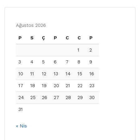
Ağustos 2026
P
S
Ç
P
C
C
P
1
2
3
4
5
6
7
8
9
10
11
12
13
14
15
16
17
18
19
20
21
22
23
24
25
26
27
28
29
30
31
« Nis