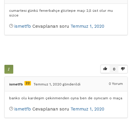
cumartesi günkü fenerbahçe göztepe maçı 2,5 üst olur mu
sizce
ismetfb
Cevaplanan soru
Temmuz 1, 2020
0
22
0
Yorum
ismetfb
Temmuz 1, 2020 gönderildi
banko olu kardeşim çekinmenden oyna ben de oynıcam o maça
ismetfb
Cevaplanan soru
Temmuz 1, 2020