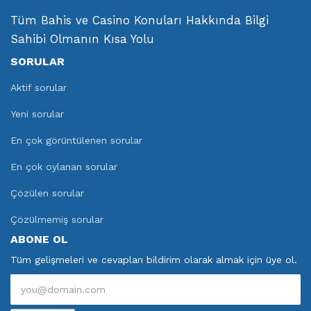
Tüm Bahis ve Casino Konuları Hakkında Bilgi
Sahibi Olmanın Kısa Yolu
SORULAR
Aktif sorular
Yeni sorular
En çok görüntülenen sorular
En çok oylanan sorular
Çözülen sorular
Çözülmemiş sorular
ABONE OL
Tüm gelişmeleri ve cevapları bildirim olarak almak için üye ol.