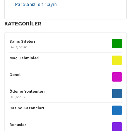
Parolanızı sıfırlayın
KATEGORILER
Bahis Siteleri
47 Çocuk
Maç Tahminleri
Genel
Ödeme Yöntemleri
6 Çocuk
Casino Kazançları
Bonuslar