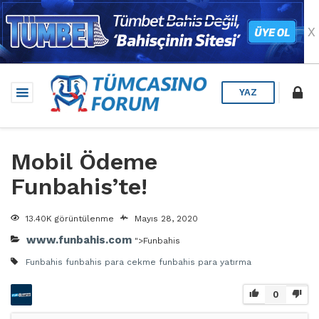
X
YAZ
Mobil Ödeme
Funbahis’te!
13.40K görüntülenme
Mayıs 28, 2020
www.funbahis.com
">Funbahis
Funbahis
funbahis para cekme
funbahis para yatırma
0