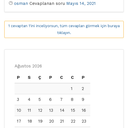
osman
Cevaplanan soru
Mayıs 14, 2021
1 cevaptan 1'ini inceliyorsun, tüm cevapları görmek için buraya
tıklayın.
Ağustos 2026
P
S
Ç
P
C
C
P
1
2
3
4
5
6
7
8
9
10
11
12
13
14
15
16
17
18
19
20
21
22
23