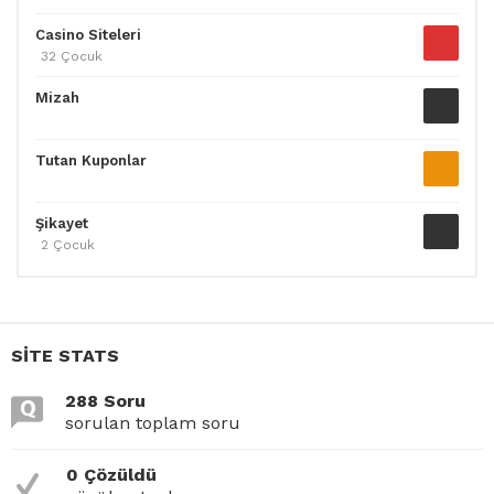
Casino Siteleri
32 Çocuk
Mizah
Tutan Kuponlar
Şikayet
2 Çocuk
SITE STATS
288 Soru
sorulan toplam soru
0 Çözüldü