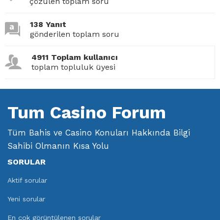
çözülen toplam soru
138 Yanıt
gönderilen toplam soru
4911 Toplam kullanıcı
toplam topluluk üyesi
Tum Casino Forum
Tüm Bahis ve Casino Konuları Hakkında Bilgi
Sahibi Olmanın Kısa Yolu
SORULAR
Aktif sorular
Yeni sorular
En çok görüntülenen sorular