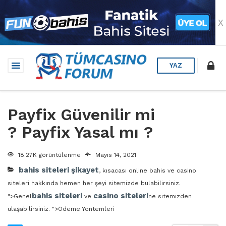
X
YAZ
Payfix Güvenilir mi
? Payfix Yasal mı ?
18.27K görüntülenme
Mayıs 14, 2021
bahis siteleri şikayet
, kısacası online bahis ve casino
siteleri hakkında hemen her şeyi sitemizde bulabilirsiniz.
bahis siteleri
casino siteleri
">Genel
ve
ne sitemizden
ulaşabilirsiniz. ">Ödeme Yöntemleri