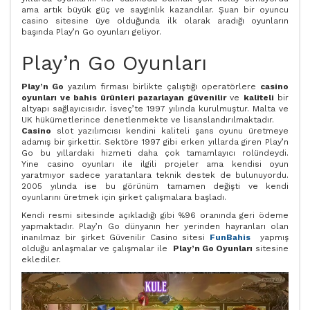
ama artık büyük güç ve saygınlık kazandılar. Şuan bir oyuncu
casino sitesine üye olduğunda ilk olarak aradığı oyunların
başında Play’n Go oyunları geliyor.
Play’n Go Oyunları
Play’n Go
yazılım firması birlikte çalıştığı operatörlere
casino
oyunları ve bahis ürünleri pazarlayan güvenilir
ve
kaliteli
bir
altyapı sağlayıcısıdır. İsveç’te 1997 yılında kurulmuştur. Malta ve
UK hükümetlerince denetlenmekte ve lisanslandırılmaktadır.
Casino
slot yazılımcısı kendini kaliteli şans oyunu üretmeye
adamış bir şirkettir. Sektöre 1997 gibi erken yıllarda giren Play’n
Go bu yıllardaki hizmeti daha çok tamamlayıcı rolündeydi.
Yine casino oyunları ile ilgili projeler ama kendisi oyun
yaratmıyor sadece yaratanlara teknik destek de bulunuyordu.
2005 yılında ise bu görünüm tamamen değişti ve kendi
oyunlarını üretmek için şirket çalışmalara başladı.
Kendi resmi sitesinde açıkladığı gibi %96 oranında geri ödeme
yapmaktadır. Play’n Go dünyanın her yerinden hayranları olan
inanılmaz bir şirket Güvenilir Casino sitesi
FunBahis
yapmış
olduğu anlaşmalar ve çalışmalar ile
Play’n Go Oyunları
sitesine
eklediler.