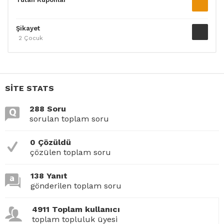
Şikayet
2 Çocuk
SITE STATS
288 Soru
sorulan toplam soru
0 Çözüldü
çözülen toplam soru
138 Yanıt
gönderilen toplam soru
4911 Toplam kullanıcı
toplam topluluk üyesi