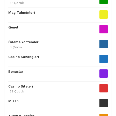
47 Çocuk
Maç Tahminleri
Genel
Ödeme Yöntemleri
6 Çocuk
Casino Kazançları
Bonuslar
Casino Siteleri
32 Çocuk
Mizah
Tutan Kuponlar