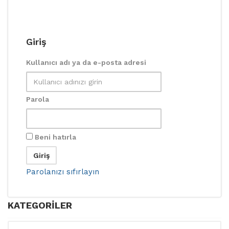
Giriş
Kullanıcı adı ya da e-posta adresi
Parola
Beni hatırla
Parolanızı sıfırlayın
KATEGORILER