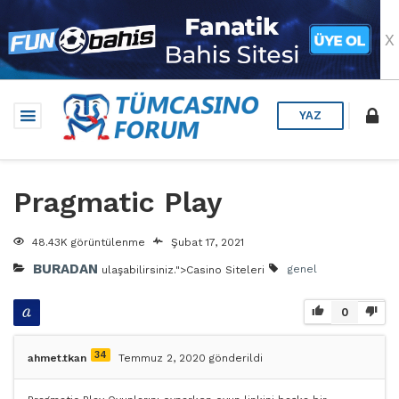
X
YAZ
Pragmatic Play
48.43K görüntülenme
Şubat 17, 2021
BURADAN
genel
ulaşabilirsiniz.">Casino Siteleri
0
34
ahmet.tkan
Temmuz 2, 2020 gönderildi