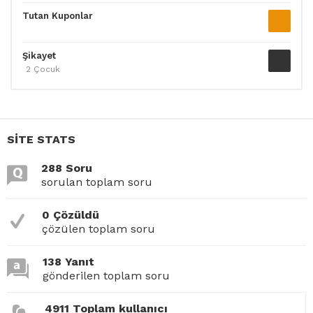
Tutan Kuponlar
Şikayet
2 Çocuk
SITE STATS
288 Soru
sorulan toplam soru
0 Çözüldü
çözülen toplam soru
138 Yanıt
gönderilen toplam soru
4911 Toplam kullanıcı