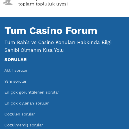
toplam topluluk üyesi
Tum Casino Forum
Tüm Bahis ve Casino Konuları Hakkında Bilgi
Sahibi Olmanın Kısa Yolu
SORULAR
Aktif sorular
Yeni sorular
En çok görüntülenen sorular
En çok oylanan sorular
Çözülen sorular
Çözülmemiş sorular