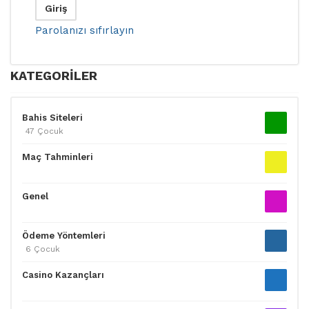
Parolanızı sıfırlayın
KATEGORILER
Bahis Siteleri
47 Çocuk
Maç Tahminleri
Genel
Ödeme Yöntemleri
6 Çocuk
Casino Kazançları