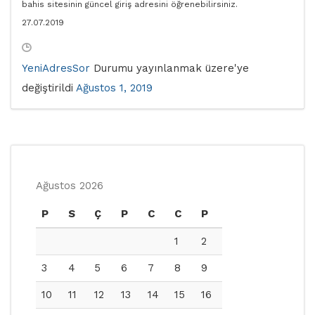
bahis sitesinin güncel giriş adresini öğrenebilirsiniz.
27.07.2019
YeniAdresSor
Durumu yayınlanmak üzere'ye
değiştirildi
Ağustos 1, 2019
Ağustos 2026
P
S
Ç
P
C
C
P
1
2
3
4
5
6
7
8
9
10
11
12
13
14
15
16