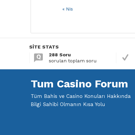
« Nis
SITE STATS
288 Soru
sorulan toplam soru
Tum Casino Forum
Tüm Bahis ve Casino Konuları Hakkında
Bilgi Sahibi Olmanın Kısa Yolu