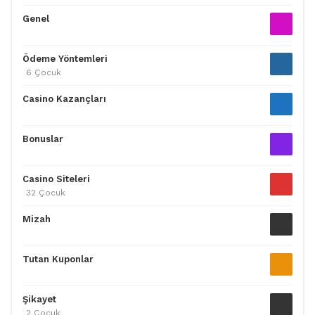
Genel
Ödeme Yöntemleri
6 Çocuk
Casino Kazançları
Bonuslar
Casino Siteleri
32 Çocuk
Mizah
Tutan Kuponlar
Şikayet
2 Çocuk