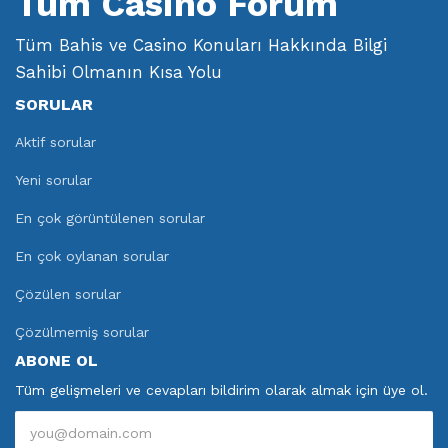
Tum Casino Forum
Tüm Bahis ve Casino Konuları Hakkında Bilgi
Sahibi Olmanın Kısa Yolu
SORULAR
Aktif sorular
Yeni sorular
En çok görüntülenen sorular
En çok oylanan sorular
Çözülen sorular
Çözülmemiş sorular
ABONE OL
Tüm gelişmeleri ve cevapları bildirim olarak almak için üye ol.