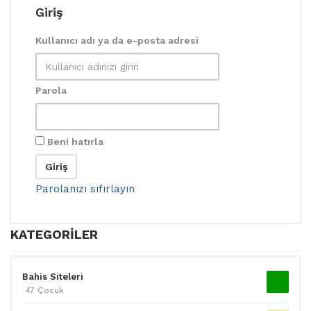
Giriş
Kullanıcı adı ya da e-posta adresi
Parola
Beni hatırla
Parolanızı sıfırlayın
KATEGORILER
Bahis Siteleri
47 Çocuk