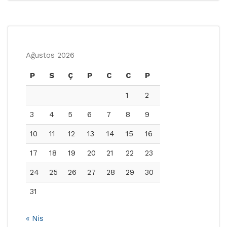
Ağustos 2026
P
S
Ç
P
C
C
P
1
2
3
4
5
6
7
8
9
10
11
12
13
14
15
16
17
18
19
20
21
22
23
24
25
26
27
28
29
30
31
« Nis