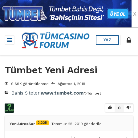
X
YAZ
Tümbet Yeni Adresi
9.69K görüntülenme
Ağustos 1, 2019
Bahis Siteleri
www.tumbet.com
">Tümbet
0
2.22K
YeniAdresSor
Temmuz 25, 2019 gönderildi