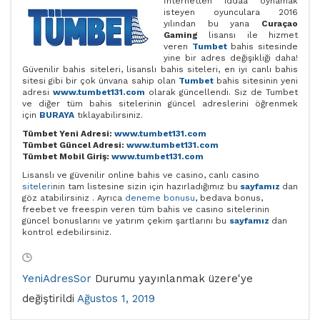
İnternetten iddaa oynamak
isteyen oyunculara 2016
yılından bu yana
Curaçao
Gaming
lisansı ile hizmet
veren
Tumbet
bahis sitesinde
yine bir adres değişikliği daha!
Güvenilir bahis siteleri, lisanslı bahis siteleri, en iyi canlı bahis
sitesi gibi bir çok ünvana sahip olan
Tumbet
bahis sitesinin yeni
adresi
www.tumbet131.com
olarak güncellendi. Siz de Tumbet
ve diğer tüm bahis sitelerinin güncel adreslerini öğrenmek
için
BURAYA
tıklayabilirsiniz.
Tümbet Yeni Adresi:
www.tumbet131.com
Tümbet Güncel Adresi:
www.tumbet131.com
Tümbet Mobil Giriş:
www.tumbet131.com
Lisanslı ve güvenilir online bahis ve casino, canlı casino
siteleri
nin tam listesine sizin için hazırladığımız bu
sayfamız
dan
göz atabilirsiniz . Ayrıca
deneme bonusu
, bedava bonus,
freebet ve freespin veren tüm bahis ve casino sitelerinin
güncel bonuslarını ve yatırım çekim şartlarını bu
sayfamız
dan
kontrol edebilirsiniz.
YeniAdresSor
Durumu yayınlanmak üzere'ye
değiştirildi
Ağustos 1, 2019