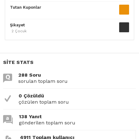
Tutan Kuponlar
Şikayet
2 Çocuk
SITE STATS
288 Soru
sorulan toplam soru
0 Çözüldü
çözülen toplam soru
138 Yanıt
gönderilen toplam soru
4911 Toplam kullanıcı