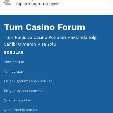
toplam topluluk üyesi
Tum Casino Forum
Tüm Bahis ve Casino Konuları Hakkında Bilgi
Sahibi Olmanın Kısa Yolu
SORULAR
Aktif sorular
Yeni sorular
En çok görüntülenen sorular
En çok oylanan sorular
Çözülen sorular
Çözülmemiş sorular