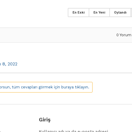
En Eski
En Yeni
Oylandı
0
Yorum
 8, 2022
yorsun, tüm cevapları görmek için buraya tıklayın.
Giriş
Kullanıcı adı ya da e-posta adresi