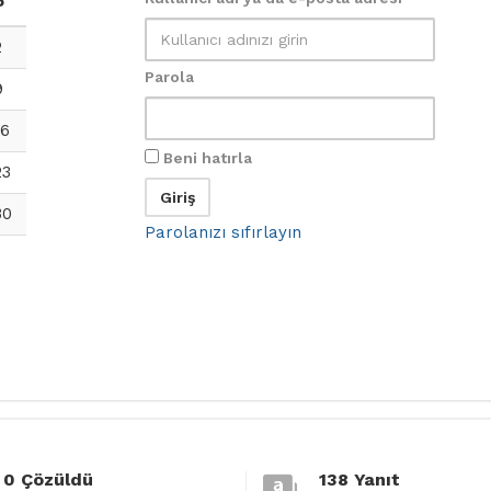
P
2
Parola
9
16
Beni hatırla
23
30
Parolanızı sıfırlayın
0 Çözüldü
138 Yanıt