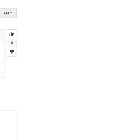
Aktif
0