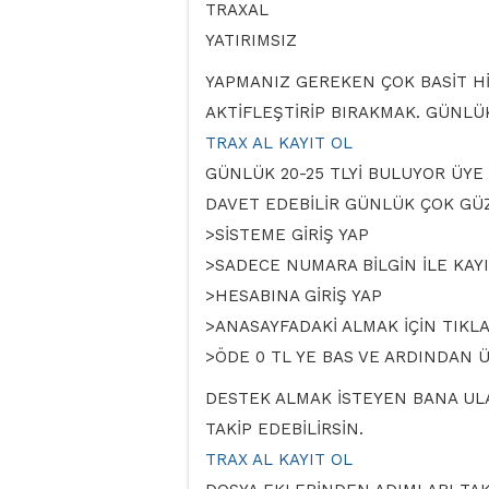
TRAXAL
YATIRIMSIZ
YAPMANIZ GEREKEN ÇOK BASİT H
AKTİFLEŞTİRİP BIRAKMAK. GÜNLÜ
TRAX AL KAYIT OL
GÜNLÜK 20-25 TLYİ BULUYOR ÜYE
DAVET EDEBİLİR GÜNLÜK ÇOK GÜZ
>SİSTEME GİRİŞ YAP
>SADECE NUMARA BİLGİN İLE KAY
>HESABINA GİRİŞ YAP
>ANASAYFADAKİ ALMAK İÇİN TIKLA
>ÖDE 0 TL YE BAS VE ARDINDAN 
DESTEK ALMAK İSTEYEN BANA ULA
TAKİP EDEBİLİRSİN.
TRAX AL KAYIT OL