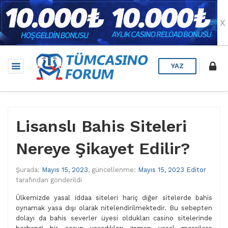
X
YAZ
Lisanslı Bahis Siteleri
Nereye Şikayet Edilir?
Şurada:
Mayıs 15, 2023
, güncellenme:
Mayıs 15, 2023
Editor
tarafından gönderildi
Ülkemizde yasal iddaa siteleri hariç diğer sitelerde bahis
oynamak yasa dışı olarak nitelendirilmektedir. Bu sebepten
dolayı da bahis severler üyesi oldukları casino sitelerinde