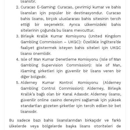
lisanstır.
Curacao E-Gaming: Curacao, çevrimiçi kumar ve bahis
lisansları için popüler bir destinasyondur. Curacao
bahis lisansı, birçok uluslararası bahis sitesinin tercih
ettiği bir seçenektir. Ayrıca ülkemizdeki bahis
sitelerinin çoğunda bu lisans mevcuttur.
Birleşik Krallık Kumar Komisyonu (United Kingdom
Gambling Commission – UKGC): Özellikle İngiltere’de
faaliyet göstermek isteyen bahis siteleri için UKGC
lisansı önemlidir.
Isle of Man Kumar Denetleme Komisyonu (Isle of Man
Gambling Supervision Commission): Isle of Man,
iGaming şirketleri için güvenilir bir lisans veren bir
diğer bölgedir.
Alderney Kumar Kontrol Komisyonu (Alderney
Gambling Control Commission): Alderney, Birleşik
Krallık’a bağlı olan bir Kanal Adasıdır. Alderney lisansı,
güvenilir online casino deneyimi sağlamak için yüksek
standartları gözeten şirketler için tercih edilen bir bet
lisansıdır.
Bu sadece bazı bahis lisanslarından birkaçıdır ve farklı
ülkelerde veya bölgelerde başka lisans otoriteleri de