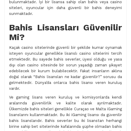
bulunmaktadır. İyi bir lisansa sahip olan bahis veya casino
siteleri, oyuncular için daha güvenli bir bahis deneyimi
sunmaktadır.
Bahis Lisansları Güvenilir
Mi?
Kaçak casino sitelerinde güvenli bir şekilde kumar oynamak
isteyen oyuncular genellikle lisanslı casino sitelerini tercih
etmektedir. Bu sayede bahis severler, üyesi olduğu ve yasa
dışı olan casino sitesinde bir sorun yaşadığı zaman şikayet
edebilecek bir kurum bulabilecektir. Fakat insanların aklına
doğal olarak “Bahis lisansları ne kadar güvenilir?” sorusu da
gelmektedir. Dünya’da onlarca bahis lisansı veren kuruluş
vardır.
Ve gaming lisans veren kuruluş ve komisyonlarda kendi
aralarında güvenilirlik ve kalite olarak ayrılmaktadır.
Ülkemizde bahis siteleri genellikle Curaçao ve Malta iGaming
lisanslarını kullanmaktadır. Bu iki iGaming lisansı da güvenilir
bahis lisanslarıdır. Bahis severler bu iki lisanstan herhangi
birine sahip bet sitelerinde kafalarında şüphe olmadan bahis