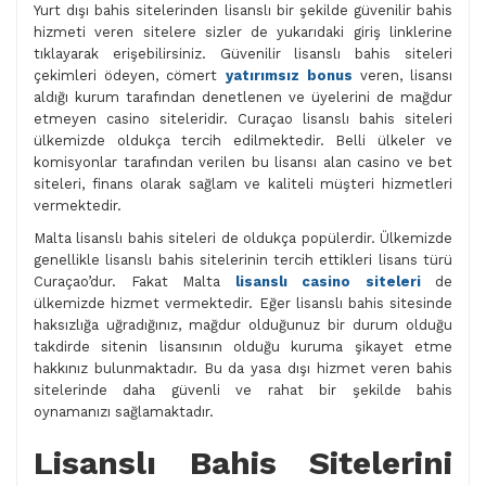
Yurt dışı bahis sitelerinden lisanslı bir şekilde güvenilir bahis
hizmeti veren sitelere sizler de yukarıdaki giriş linklerine
tıklayarak erişebilirsiniz. Güvenilir lisanslı bahis siteleri
çekimleri ödeyen, cömert
yatırımsız bonus
veren, lisansı
aldığı kurum tarafından denetlenen ve üyelerini de mağdur
etmeyen casino siteleridir. Curaçao lisanslı bahis siteleri
ülkemizde oldukça tercih edilmektedir. Belli ülkeler ve
komisyonlar tarafından verilen bu lisansı alan casino ve bet
siteleri, finans olarak sağlam ve kaliteli müşteri hizmetleri
vermektedir.
Malta lisanslı bahis siteleri de oldukça popülerdir. Ülkemizde
genellikle lisanslı bahis sitelerinin tercih ettikleri lisans türü
Curaçao’dur. Fakat Malta
lisanslı casino siteleri
de
ülkemizde hizmet vermektedir. Eğer lisanslı bahis sitesinde
haksızlığa uğradığınız, mağdur olduğunuz bir durum olduğu
takdirde sitenin lisansının olduğu kuruma şikayet etme
hakkınız bulunmaktadır. Bu da yasa dışı hizmet veren bahis
sitelerinde daha güvenli ve rahat bir şekilde bahis
oynamanızı sağlamaktadır.
Lisanslı Bahis Sitelerini