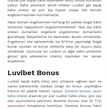
oranları çok düşük, bahis seçenekleri kısıtlı, bonus hizmetleri
yoktur. Bahis severlerin tercih ettikleri Luvibet gibi kaçak
bahis siteleri de yurt dışı lisanslı olsalar bile domain
engellenmesinden kurtulamazlar.
Fakat domain engellenmesi herhangi bir şekilde illegal bahis
sitelerinin faaliyetlerini engellememektedir. Yasa dışı bahis
siteleri domainleri engellenir engellenmez domainlerini
güncelleyip faaliyetlerine hız kesmeden devam etmektedir.
Engellenen site adreslerinde ise BTK’nın yayınladığı illegal
kumar oyunları ve kumar sitelerine karşı bir duyuru yazısı
olmaktadır. Oyuncular ise Luvibet ve diğer bahis sitelerinin
güncel giriş adreslerine sitemiz üzerinden her zaman
erişebilirler.
Luvibet Bonus
Luvibet kaçak bahis sitesi yeni olmasına rağmen spor ve
casino bahislerinde oldukça zengin bir bonus çeşitliliğine
mevcut bir şekilde hizmet veriyor.
Deneme bonusu veren
bahis siteleri
arasında yer alan Luvibet bahis sitesi, yeni üye
olan oyuncularına yatırımsız deneme bonusu olan 20 TL’yi
oyuncuların hesaplarına tanımlıyor. Deneme bonusu harici