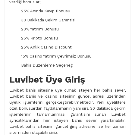
verdiği bonuslar;
· 25% Anında Kayıp Bonusu
· 30 Dakikada Çekim Garantisi
· 20% Yatırım Bonusu
· 25% Kripto Bonusu
· 25% Anlık Casino Discount
· 15% Casino Yatırım Çevrimsiz Bonusu
· Bahis Düzenleme Seçeneği
Luvibet Üye Giriş
Luvibet bahis sitesine üye olmak isteyen her bahis sever,
Luvibet bahis ve casino sitesinin güncel adresi üzerinden
üyelik işlemlerini gerçekleştirebilmektedir. Yeni üyeliklere
özel bonuslardan faydalanmanın yanı sıra 30 dakikada çekim
işlemlerinin tamamlanması garantisini sunan Luvibet
ayrıcalıklarından her isteyen bahis sever yararlanabilir.
Luvibet bahis sitesinin güncel giriş adresine ise her zaman
sitemizden ulaşabilirsiniz.