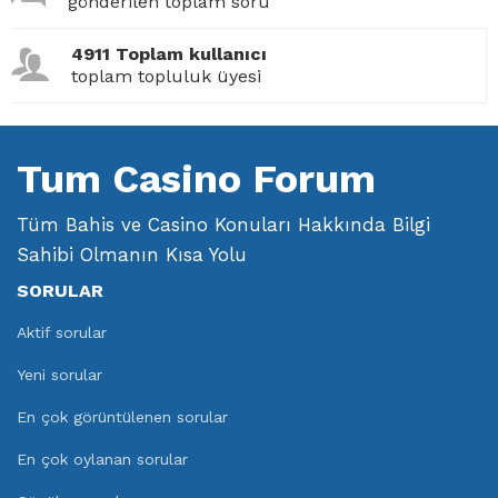
gönderilen toplam soru
4911 Toplam kullanıcı
toplam topluluk üyesi
Tum Casino Forum
Tüm Bahis ve Casino Konuları Hakkında Bilgi
Sahibi Olmanın Kısa Yolu
SORULAR
Aktif sorular
Yeni sorular
En çok görüntülenen sorular
En çok oylanan sorular