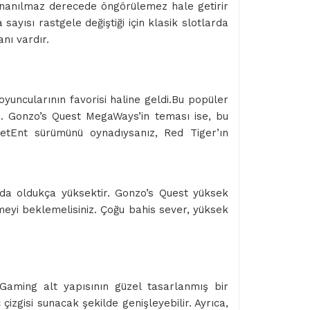
 inanılmaz derecede öngörülemez hale getirir
yısı rastgele değiştiği için klasik slotlarda
nı vardır.
yuncularının favorisi haline geldi.Bu popüler
ı. Gonzo’s Quest MegaWays’in teması ise, bu
etEnt sürümünü oynadıysanız, Red Tiger’ın
a oldukça yüksektir. Gonzo’s Quest yüksek
eyi beklemelisiniz. Çoğu bahis sever, yüksek
aming alt yapısının güzel tasarlanmış bir
zgisi sunacak şekilde genişleyebilir. Ayrıca,