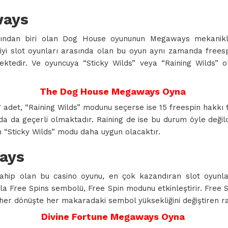
ways
arından biri olan Dog House oyununun Megaways mekani
n iyi slot oyunları arasında olan bu oyun aynı zamanda free
edir. Ve oyuncuya “Sticky Wilds” veya “Raining Wilds” olar
The Dog House Megaways Oyna
 adet, “Raining Wilds” modunu seçerse ise 15 freespin hakkı 
da da geçerli olmaktadır. Raining de ise bu durum öyle deği
in “Sticky Wilds” modu daha uygun olacaktır.
ays
 sahip olan bu casino oyunu, en çok kazandıran slot oyun
la Free Spins sembolü, Free Spin modunu etkinleştirir. Free 
er dönüşte her makaradaki sembol yüksekliğini değiştiren rast
Divine Fortune Megaways Oyna