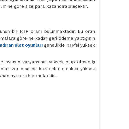
imine göre size para kazandırabilecektir.
nunun bir RTP oranı bulunmaktadır. Bu oran
lamalara göre ne kadar geri ödeme yaptığının
ndıran slot oyunları
genellikle RTP’si yüksek
le oyunun varyansının yüksek olup olmadığı
zanmak zor olsa da kazançlar oldukça yüksek
ynamayı tercih etmektedir.