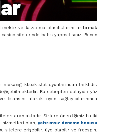
tmekte ve kazanma olasılıklarını arttırmak
li casino sitelerinde bahis yapmalısınız. Bunun
 mekaniği klasik slot oyunlarından farklıdır.
değişebilmektedir. Bu sebepten dolayıda yüz
e lisansını alarak oyun sağlayıcılarınında
eleri aramaktadır. Sizlere önerdiğimiz bu iki
ri hizmetleri olan,
yatırımsız deneme bonusu
 sitelere erişebilir, üye olabilir ve freespin,