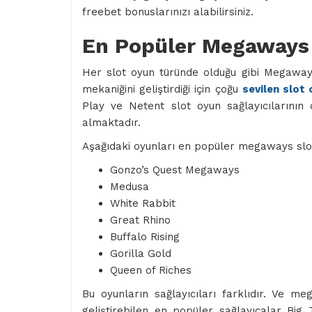
freebet bonuslarınızı alabilirsiniz.
En Popüler Megaways 
Her slot oyun türünde olduğu gibi Megaways
mekaniğini geliştirdiği için çoğu
sevilen slot 
Play ve Netent slot oyun sağlayıcılarının
almaktadır.
Aşağıdaki oyunları en popüler megaways slot
Gonzo’s Quest Megaways
Medusa
White Rabbit
Great Rhino
Buffalo Rising
Gorilla Gold
Queen of Riches
Bu oyunların sağlayıcıları farklıdır. Ve m
geliştirebilen en popüler sağlayıcalar Big