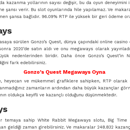
a kazanma yollarının sayısı değişir, bu da oyun deneyimini
ansı verir. Bu slot oyunlarında hile yapılamaz. Ve makara sa
men şansa bağlıdır.
96.09
% RTP ile yüksek bir geri ödeme ora
ays
yasaya sürülen Gonzo’s Quest, dünya çapındaki online casino o
 sonra 2020’de satın aldı ve onu megaways olarak yayınlad
üyük nedenlerinden biridir. Daha önce Gonzo’s Quest’in N
ini fark edebilirsiniz.
Gonzo’s Quest Megaways Oyna
, heyecan ve mükemmel grafiklere sahipken, RTP olarak d
azanmadığınız zamanların ardından daha büyük kazançlar görm
ın oldukça keyifli ve kazançlı olduğunu düşünmektedir.
ys
ir temaya sahip White Rabbit Megaways slotu, Big Time G
n geldiği zaman girebilirsiniz. Ve makaralar 248.832 kazanç çi