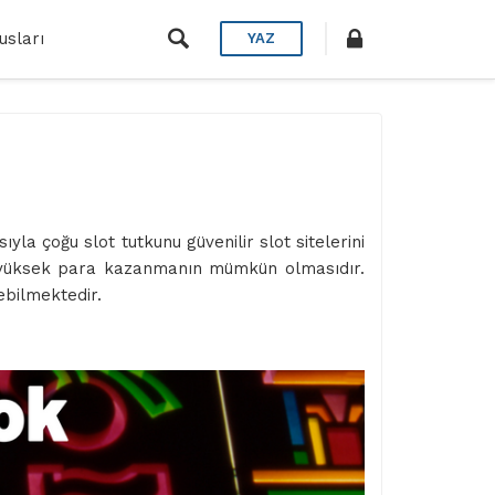
sları
YAZ
la çoğu slot tutkunu güvenilir slot sitelerini
ok yüksek para kazanmanın mümkün olmasıdır.
bilmektedir.