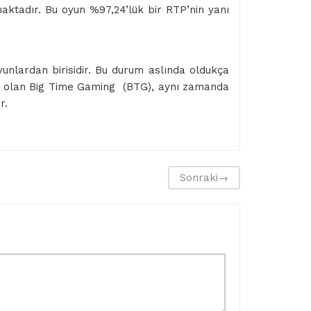
aktadır. Bu oyun %97,24’lük bir RTP’nin yanı
nlardan birisidir. Bu durum aslında oldukça
cısı olan Big Time Gaming (BTG), aynı zamanda
r.
Sonraki
→