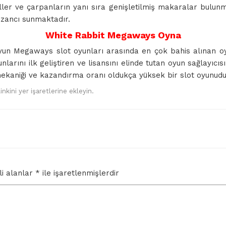
ler ve çarpanların yanı sıra genişletilmiş makaralar bulunm
azancı sunmaktadır.
White Rabbit Megaways Oyna
un Megaways slot oyunları arasında en çok bahis alınan oyu
larını ilk geliştiren ve lisansını elinde tutan oyun sağlayı
mekaniği ve kazandırma oranı oldukça yüksek bir slot oyunudu
inkini yer işaretlerine ekleyin.
i alanlar
*
ile işaretlenmişlerdir