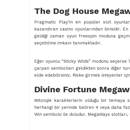
The Dog House Mega
Pragmatic Play’in en popüler slot oyunl
kazandıran casino oyunlarından birisidir. E
geldiği zaman oyun freespin moduna geçmekt
seçebilme imkanı tanımaktadır.
Eğer oyuncu “Sticky Wilds” modunu seçerse 7
çarpan sembolleri geldikten sonra diğer tur
elde edebilirsiniz. Riske girmek isteyenler iç
Divine Fortune Megaw
Mitolojik karakterlerin olduğu bir temaya
herhangi bir yerinde beliren 4 veya daha faz
Win sembolü ile doludur. MegaWays slotları, h