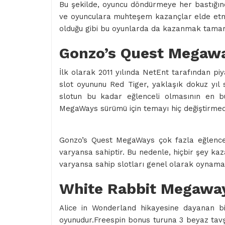
Bu şekilde, oyuncu döndürmeye her bastığınd
ve oyunculara muhteşem kazançlar elde etme ş
olduğu gibi bu oyunlarda da kazanmak tama
Gonzo’s Quest Megaw
İlk olarak 2011 yılında NetEnt tarafından pi
slot oyununu Red Tiger, yaklaşık dokuz yıl
slotun bu kadar eğlenceli olmasının en b
MegaWays sürümü için temayı hiç değiştirmediğ
Gonzo’s Quest MegaWays çok fazla eğlence
varyansa sahiptir. Bu nedenle, hiçbir şey k
varyansa sahip slotları genel olarak oynaman
White Rabbit Megawa
Alice in Wonderland hikayesine dayanan b
oyunudur.Freespin bonus turuna 3 beyaz tavşa