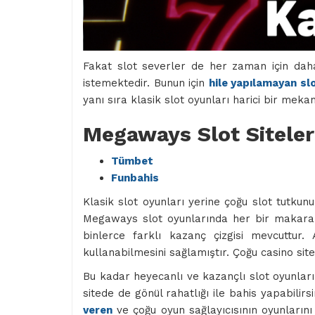
Fakat slot severler de her zaman için dah
istemektedir. Bunun için
hile yapılamayan sl
yanı sıra klasik slot oyunları harici bir meka
Megaways Slot Siteler
Tümbet
Funbahis
Klasik slot oyunları yerine çoğu slot tutkun
Megaways slot oyunlarında her bir makara ü
binlerce farklı kazanç çizgisi mevcuttur.
kullanabilmesini sağlamıştır. Çoğu casino si
Bu kadar heyecanlı ve kazançlı slot oyunları
sitede de gönül rahatlığı ile bahis yapabilirsi
veren
ve çoğu oyun sağlayıcısının oyunlarını ü