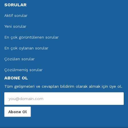
SORULAR
Aktif sorular
Yeni sorular
En çok görüntülenen sorular
En çok oylanan sorular
Çözülen sorular
Çözülmemiş sorular
ABONE OL
Tüm gelişmeleri ve cevapları bildirim olarak almak için üye ol.
Abone Ol