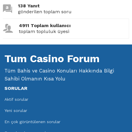
138 Yanıt
gönderilen toplam soru
4911 Toplam kullanıcı
toplam topluluk üyesi
Tum Casino Forum
Tüm Bahis ve Casino Konuları Hakkında Bilgi
Sahibi Olmanın Kısa Yolu
SORULAR
Aktif sorular
Yeni sorular
En çok görüntülenen sorular