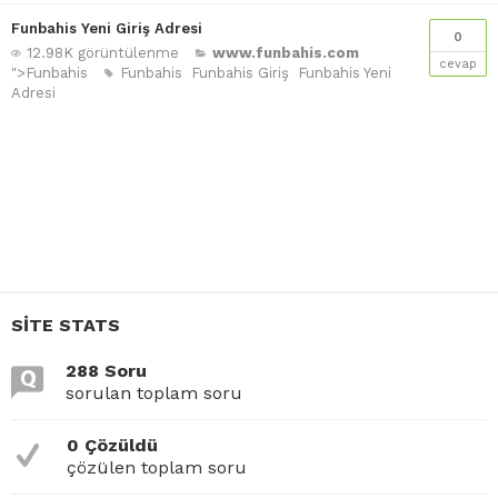
Funbahis Yeni Giriş Adresi
0
12.98K görüntülenme
www.funbahis.com
cevap
">Funbahis
Funbahis
Funbahis Giriş
Funbahis Yeni
Adresi
SITE STATS
288 Soru
sorulan toplam soru
0 Çözüldü
çözülen toplam soru