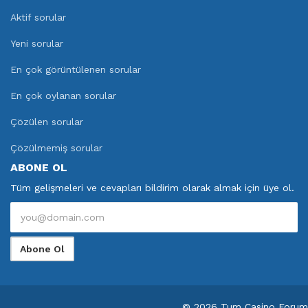
Aktif sorular
Yeni sorular
En çok görüntülenen sorular
En çok oylanan sorular
Çözülen sorular
Çözülmemiş sorular
ABONE OL
Tüm gelişmeleri ve cevapları bildirim olarak almak için üye ol.
Abone Ol
© 2026 Tum Casino Forum