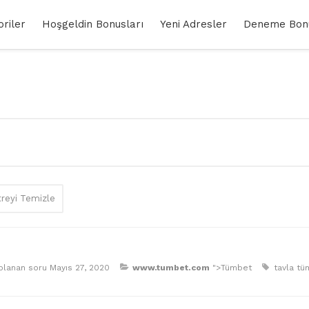
riler
Hoşgeldin Bonusları
Yeni Adresler
Deneme Bonu
treyi Temizle
lanan soru
Mayıs 27, 2020
www.tumbet.com
">Tümbet
tavla tü