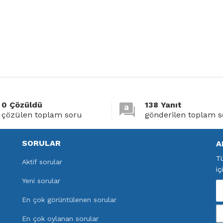
0 Çözüldü
138 Yanıt
çözülen toplam soru
gönderilen toplam 
SORULAR
A
Tü
Aktif sorular
iç
Yeni sorular
En çok görüntülenen sorular
En çok oylanan sorular