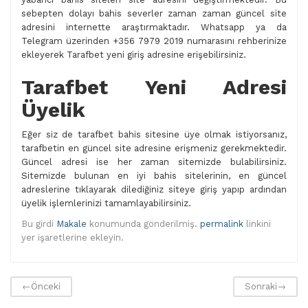
sebepten dolayı bahis severler zaman zaman güncel site
adresini internette araştırmaktadır. Whatsapp ya da
Telegram üzerinden +356 7979 2019 numarasını rehberinize
ekleyerek Tarafbet yeni giriş adresine erişebilirsiniz.
Tarafbet Yeni Adresi
Üyelik
Eğer siz de tarafbet bahis sitesine üye olmak istiyorsanız,
tarafbetin en güncel site adresine erişmeniz gerekmektedir.
Güncel adresi ise her zaman sitemizde bulabilirsiniz.
Sitemizde bulunan en iyi bahis sitelerinin, en güncel
adreslerine tıklayarak dilediğiniz siteye giriş yapıp ardından
üyelik işlemlerinizi tamamlayabilirsiniz.
Bu girdi
Makale
konumunda gönderilmiş.
permalink
linkini
yer işaretlerine ekleyin.
←
Önceki
Sonraki
→