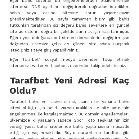
Eğer bahis severler bu engellemelerden etkilenmemek
isterlerse DNS ayarlarını değiştirerek doğrudan istedikleri
bahis veya casino sitesine sorun yaşamaksızın
girebilmektedirler. Bu sayfa tamamen bizim gibi bahis
tutkunları tarafından siz değerli bahis severlere en güncel
site adreslerini doğru bir şekilde sunmak için hazırlanmıştır.
Eğer üyesi olduğunuz bet siteleri domainlerini değiştirmişse
doğrudan sitemize gelip en güncel site adına ulaşarak
istediğiniz siteye giriş yapabilirsiniz.
Eğer tarafbet’i sosyal medya üzerinden takip etmek
isterseniz twitter ve facebook üzerinden takip edebilirsiniz.
Tarafbet Yeni Adresi Kaç
Oldu?
Tarafbet bahis ve casino sitesi, lisanslı bir yabancı bahis
sitesi olduğu için belirli zaman aralıkları ile site adresinin
engellenmesi ile karşılaşmaktadır. Bu domain engellemeleri,
ülkemizde ki yasaların sadece Spor Toto Teşkilatı’nın izin
verdiği yasal bahis sitelerinde bahis yapılmasına müsaade
ettiği için yaşanmaktadır. Böyle durumlarda tarafbet gibi
yabancı bahis siteleri site adresini değiştirmektedir. Bu