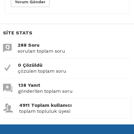
SITE STATS
288 Soru
sorulan toplam soru
0 Çözüldü
çözülen toplam soru
138 Yanıt
gönderilen toplam soru
4911 Toplam kullanıcı
toplam topluluk üyesi