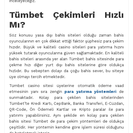
inceleyeceğiz.
Tümbet Çekimleri Hızlı
Mı?
Söz konusu yasa dışı bahis siteleri olduğu zaman bahis
oyuncularının en çok dikkat ettiği faktör şüphesiz para çekim
hızıdır. Büyük ve kaliteli casino siteleri para yatırma hızını
yüksek tutarak oyuncularına güven sağlamaktadır. En kaliteli
bahis siteleri arasında yer alan Tümbet bahis sitesinde para
çekme hızı diğer yurt dışı bahis sitelerine göre oldukça
hızlıdır. Bu sebepten dolayı da çoğu bahis sever, bu siteye
üye olmayı tercih etmektedir.
Tümbet casino sitesi üyelerine otomatik ödeme vaad
etmesinin yanı sıra zengin
para yatırma yöntemleri
de
sunmaktadır. Kolay para çekilen bahis sitelerinden
Tümbet’te Kredi Kartı, CepBank, Banka Transferi, E-Cüzdan,
QR-Code, Ön Ödemeli Kartlar ve Kripto paralar ile para
yatırımı yapabilirsiniz. Aynı şekilde en kolay para çekilen
bahis sitesi Tümbet de para çekim yöntemleri de oldukça
çeşitlidir. Her yöntemin kendine göre işlem süresi olduğunu