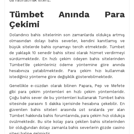
da hatırlatmak isteriz.
Tümbet Anında Para
Çekimi
Dolandırıcı bahis sitelerinin son zamanlarda oldukça artmış
olmasından dolayı bahis severler, kendini kanıtlamış ve
büyük sitelerde bahis oynamayı tercih etmektedir. Tümbet
de yaklaşık 10 senedir bahis sitesi olarak hizmet verdirmeyi
sürdürmektedir. En hızlı çekim ödeyen bahis sitelerinden
Tümbet’de çekimleriniz ödeme yöntemine göre anında
hesabınıza yatabilmektedir. Para çekim hızı kullanmak
istediğiniz yönteme göre değişiklik gösterebilmektedir.
Genellikle e-cüzdan olarak bilinen Papara, Pep ve Mefete
gibi para çekim yöntemleri en hızlı çekim yöntemleridir.
Çoğu bahis sever de bu yöntemleri kullanarak Tümbet bahis
sitesinde parasını 5 dakika içerisinde hesabına çekebilir. En
güvenilen bahis siteleri arasında üst sıralarda yer alan
Tümbet hakkında bahis forumlarında, para çekim hızı oldukça
övülmektedir. Bu site kolay para çekilen bahis sitelerinden
bir olduğundan dolayı zamanla bahis severlerin gözde casino
sitesi haline gelmiştir.