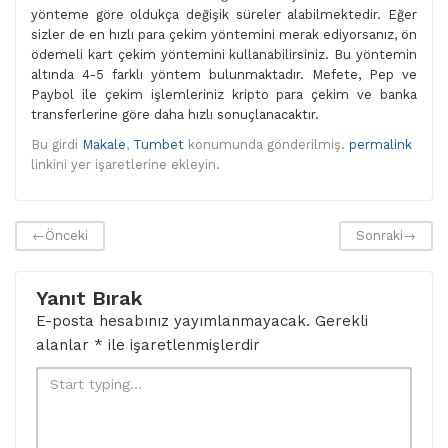
yönteme göre oldukça değişik süreler alabilmektedir. Eğer
sizler de en hızlı para çekim yöntemini merak ediyorsanız, ön
ödemeli kart çekim yöntemini kullanabilirsiniz. Bu yöntemin
altında 4-5 farklı yöntem bulunmaktadır. Mefete, Pep ve
Paybol ile çekim işlemleriniz kripto para çekim ve banka
transferlerine göre daha hızlı sonuçlanacaktır.
Bu girdi
Makale
,
Tumbet
konumunda gönderilmiş.
permalink
linkini yer işaretlerine ekleyin.
←
Önceki
Sonraki
→
Yanıt Bırak
E-posta hesabınız yayımlanmayacak.
Gerekli
alanlar
*
ile işaretlenmişlerdir