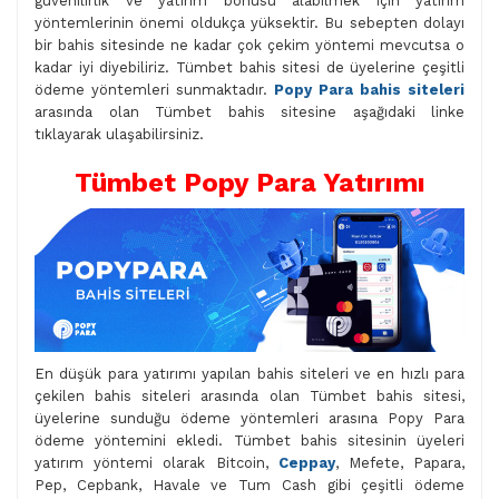
güvenilirlik ve yatırım bonusu alabilmek için yatırım
yöntemlerinin önemi oldukça yüksektir. Bu sebepten dolayı
bir bahis sitesinde ne kadar çok çekim yöntemi mevcutsa o
kadar iyi diyebiliriz. Tümbet bahis sitesi de üyelerine çeşitli
ödeme yöntemleri sunmaktadır.
Popy Para bahis siteleri
arasında olan Tümbet bahis sitesine aşağıdaki linke
tıklayarak ulaşabilirsiniz.
Tümbet Popy Para Yatırımı
En düşük para yatırımı yapılan bahis siteleri ve en hızlı para
çekilen bahis siteleri arasında olan Tümbet bahis sitesi,
üyelerine sunduğu ödeme yöntemleri arasına Popy Para
ödeme yöntemini ekledi. Tümbet bahis sitesinin üyeleri
yatırım yöntemi olarak Bitcoin,
Ceppay
, Mefete, Papara,
Pep, Cepbank, Havale ve Tum Cash gibi çeşitli ödeme