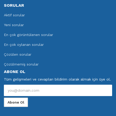
SORULAR
Aktif sorular
Yeni sorular
En çok görüntülenen sorular
En çok oylanan sorular
Çözülen sorular
Çözülmemiş sorular
ABONE OL
Tüm gelişmeleri ve cevapları bildirim olarak almak için üye ol.
Abone Ol