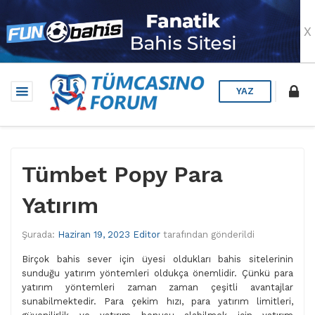
X
YAZ
Tümbet Popy Para
Yatırım
Şurada:
Haziran 19, 2023
Editor
tarafından gönderildi
Birçok bahis sever için üyesi oldukları bahis sitelerinin
sunduğu yatırım yöntemleri oldukça önemlidir. Çünkü para
yatırım yöntemleri zaman zaman çeşitli avantajlar
sunabilmektedir. Para çekim hızı, para yatırım limitleri,