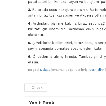
patatesleri bir kenara koyun ve bu işlemi pat
3.
Bu arada sosu karıştırabilirsiniz. Bu tem
onları biraz tuz, karabiber ve Akdeniz otları i
4.
Ardından, pişirme kabına biraz zeytinyağı 
bir tat için önemlidir. Sarımsak dişini bıç
olacaktır.
5.
Şimdi kabak dilimlerini, biraz sosu, biberle
şeyin, sonunda domates sosunun geri kalanını
6.
Önceden ısıtılmış fırında, Tumbet şimdi 
olsun.
Bu girdi
Makale
konumunda gönderilmiş.
permalink
l
←
Önceki
Yanıt Bırak