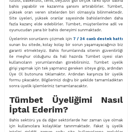
futbol, basketbol, tenis, beyzbol gibi birçok farklı spor dalına
bahis yapabilir ve kazanma şansını artırabilirler. Tümbet,
yüksek oran veren sitelerden biri olmasıyla bilinmektedir.
Site üyeleri, yüksek oranlar sayesinde bahislerinden daha
fazla kazanç elde edebilirler. Tümbet, müşterilerine adil ve
oyunucudan yana bir bahis deneyimi sunmaktadır.
Üyelerinin sorunlarını çözmek için
7 / 24 canlı destek hattı
sunan bu sitede, kolay kolay bir sorun yaşamayacağınızı biz
garanti etmekteyiz. Bahis forumlarında sitenin güvenilirliği
ile meşhur olduğunu da hali hazırda Tümbet üyesi olan
kullanıcıların yorumlarından görebilirsiniz. Tümbet üyelik
girişi yapmak için tek yapmanız gereken siteye girip, ardından
Üye Ol butonuna tıklamaktır. Ardından karşınıza bir üyelik
formu çıkacaktır. Bilgilerinizi doğru bir şekilde tamamladıktan
sonra üyelik işlemleriniz tamamlanacaktır.
Tümbet Üyeliğimi Nasıl
İptal Ederim?
Bahis sektörü ya da diğer sektörlerde her zaman üye olmak
için kullanıcılara kolaylıklar tanınmaktadır. Fakat iş üyelik
iptalini geldiği zaman çoğu site kullanıcılarına zorluklar