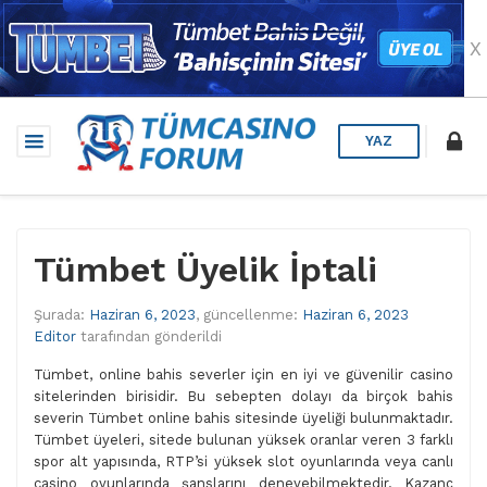
X
YAZ
Tümbet Üyelik İptali
Şurada:
Haziran 6, 2023
, güncellenme:
Haziran 6, 2023
Editor
tarafından gönderildi
Tümbet, online bahis severler için en iyi ve güvenilir casino
sitelerinden birisidir. Bu sebepten dolayı da birçok bahis
severin Tümbet online bahis sitesinde üyeliği bulunmaktadır.
Tümbet üyeleri, sitede bulunan yüksek oranlar veren 3 farklı
spor alt yapısında, RTP’si yüksek slot oyunlarında veya canlı
casino oyunlarında şanslarını deneyebilmektedir. Kazanç