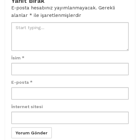
Yanıt Bırak
E-posta hesabınız yayımlanmayacak.
Gerekli
alanlar
*
ile işaretlenmişlerdir
İsim
*
E-posta
*
İnternet sitesi