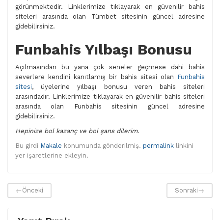
görünmektedir. Linklerimize tıklayarak en güvenilir bahis
siteleri arasında olan Tümbet sitesinin güncel adresine
gidebilirsiniz.
Funbahis Yılbaşı Bonusu
Açılmasından bu yana çok seneler geçmese dahi bahis
severlere kendini kanıtlamış bir bahis sitesi olan
Funbahis
sitesi
, üyelerine yılbaşı bonusu veren bahis siteleri
arasındadır. Linklerimize tıklayarak en güvenilir bahis siteleri
arasında olan Funbahis sitesinin güncel adresine
gidebilirsiniz.
Hepinize bol kazanç ve bol şans dilerim.
Bu girdi
Makale
konumunda gönderilmiş.
permalink
linkini
yer işaretlerine ekleyin.
←
Önceki
Sonraki
→