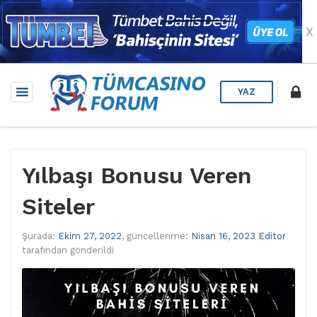
X
YAZ
Yılbaşı Bonusu Veren
Siteler
Şurada:
Ekim 27, 2022
, güncellenme:
Nisan 16, 2023
Editor
tarafından gönderildi