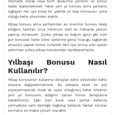
otomatik olarak veya form doldurma yöntemi ile bonus
talebi alabilmektedir. Fakat yeni yıl bonusu alma şartlarını
sağlayan her üye kolay bir şekilde yıl başı bonusunu üyesi
olduğu bahis sitesinden alabilir.
Yılbaşı bonusu alma şartlarından en önemlisi bonusu talep
ettiğiniz tarihten önce minimum belli bir miktarda yatırım
yapmış olmanızdır. Çünkü yılbaşı ve doğum günü gibi özel
gün bonusları bahis sitesi üyelerine gönül hoşluğu sağlamak
amacıyla yapılan bonus türleridir. Yeni üye olmuş olan üyeler
yatırımları yoksa yılbaşı bonusundan faydalanamazlar.
Yılbaşı Bonusu Nasıl
Kullanılır?
Yılbaşı bonusunun kullanma detayları bahis sitesinden bahis
sitesine değişebilmektedir. Bu sebeple kesin bir şey
söyleyemeyecek olsak da üyesi olduğunuz bahis sitesinin
yeni yıl bonusunu aldığınız zaman bonus detaylarına
bakabilirsiniz. Eğer bazı kural veya şartlar kafanıza
yatmadıysa canlı desteğe bağlanıp kafanıza takılan soruları
sormanız en makul çözüm olacaktır.