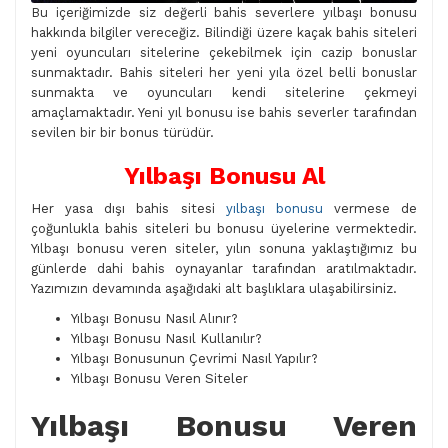
Bu içeriğimizde siz değerli bahis severlere yılbaşı bonusu
hakkında bilgiler vereceğiz. Bilindiği üzere kaçak bahis siteleri
yeni oyuncuları sitelerine çekebilmek için cazip bonuslar
sunmaktadır. Bahis siteleri her yeni yıla özel belli bonuslar
sunmakta ve oyuncuları kendi sitelerine çekmeyi
amaçlamaktadır. Yeni yıl bonusu ise bahis severler tarafından
sevilen bir bir bonus türüdür.
Yılbaşı Bonusu Al
Her yasa dışı bahis sitesi
yılbaşı bonusu
vermese de
çoğunlukla bahis siteleri bu bonusu üyelerine vermektedir.
Yılbaşı bonusu veren siteler, yılın sonuna yaklaştığımız bu
günlerde dahi bahis oynayanlar tarafından aratılmaktadır.
Yazımızın devamında aşağıdaki alt başlıklara ulaşabilirsiniz.
Yılbaşı Bonusu Nasıl Alınır?
Yılbaşı Bonusu Nasıl Kullanılır?
Yılbaşı Bonusunun Çevrimi Nasıl Yapılır?
Yılbaşı Bonusu Veren Siteler
Yılbaşı Bonusu Veren