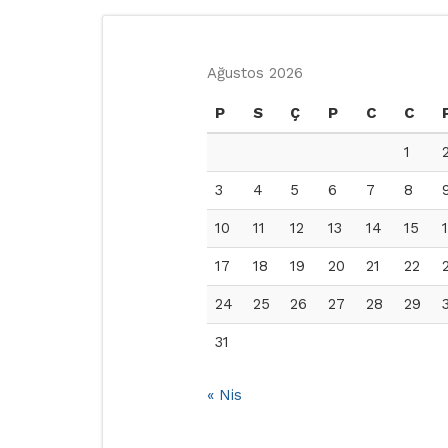
Ağustos 2026
P
S
Ç
P
C
C
1
3
4
5
6
7
8
10
11
12
13
14
15
17
18
19
20
21
22
24
25
26
27
28
29
31
« Nis