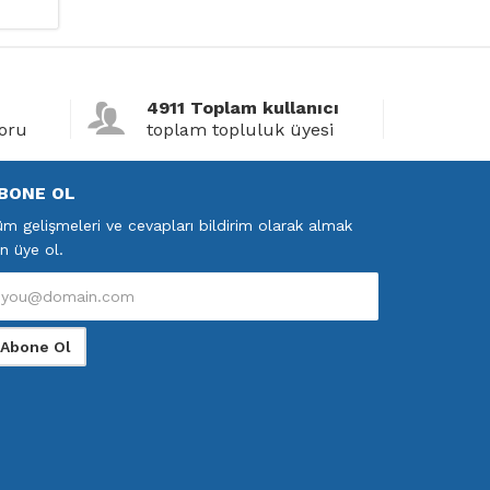
4911 Toplam kullanıcı
soru
toplam topluluk üyesi
BONE OL
m gelişmeleri ve cevapları bildirim olarak almak
in üye ol.
Abone Ol