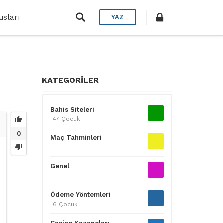
sları
YAZ
KATEGORILER
Bahis Siteleri
47 Çocuk
0
Maç Tahminleri
Genel
Ödeme Yöntemleri
6 Çocuk
Casino Kazançları