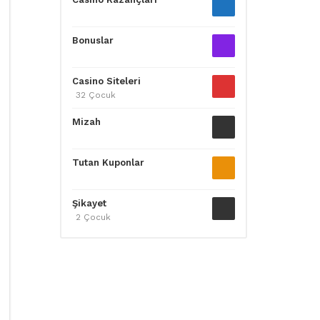
Bonuslar
Casino Siteleri
32 Çocuk
Mizah
Tutan Kuponlar
Şikayet
2 Çocuk