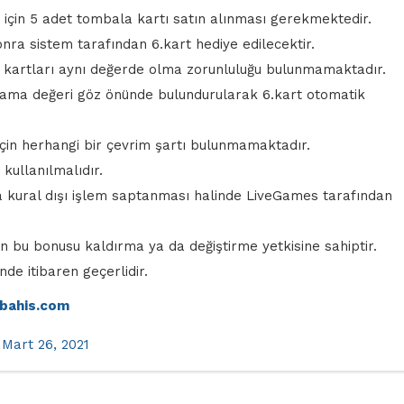
çin 5 adet tombala kartı satın alınması gerekmektedir.
ra sistem tarafından 6.kart hediye edilecektir.
k kartları aynı değerde olma zorunluluğu bulunmamaktadır.
lama değeri göz önünde bulundurularak 6.kart otomatik
için herhangi bir çevrim şartı bulunmamaktadır.
 kullanılmalıdır.
a kural dışı işlem saptanması halinde LiveGames tarafından
in bu bonusu kaldırma ya da değiştirme yetkisine sahiptir.
nde itibaren geçerlidir.
bahis.com
u
Mart 26, 2021