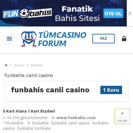
X
YAZ
Sorular
Etiketler
funbahis canli casino
funbahis canli casino
1 Soru
5 Kart Alana 1 Kart Bizden!
0
14.73K görüntülenme
www.funbahis.com
cevap
">Funbahis
Funbahis
funbahis canli casino
funbahis
casino
funbahis tombala