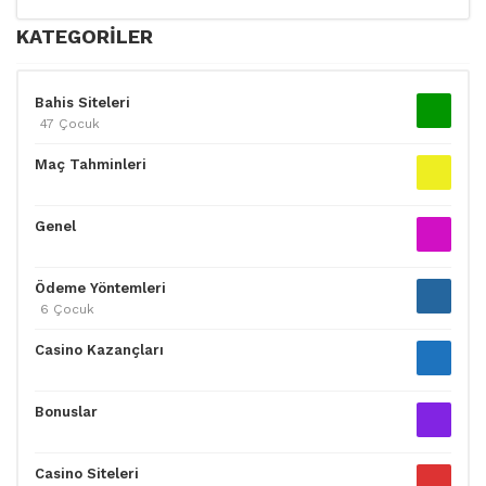
KATEGORILER
Bahis Siteleri
47 Çocuk
Maç Tahminleri
Genel
Ödeme Yöntemleri
6 Çocuk
Casino Kazançları
Bonuslar
Casino Siteleri