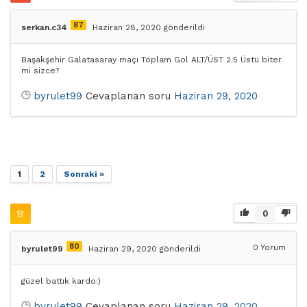
87
serkan.c34
Haziran 28, 2020 gönderildi
Başakşehir Galatasaray maçı Toplam Gol ALT/ÜST 2.5 Üstü biter
mi sizce?
byrulet99
Cevaplanan soru
Haziran 29, 2020
1
2
Sonraki »
0
80
0
Yorum
byrulet99
Haziran 29, 2020 gönderildi
güzel battık kardo:)
byrulet99
Cevaplanan soru
Haziran 29, 2020