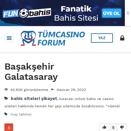
X
YAZ
Başakşehir
Galatasaray
40.80K görüntülenme
Haziran 29, 2020
bahis siteleri şikayet
, kısacası online bahis ve casino
siteleri hakkında hemen her şeyi sitemizde bulabilirsiniz. ">Genel
maç tahmini
5