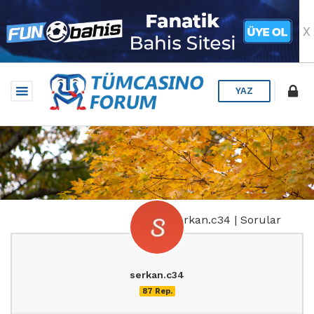
X
YAZ
serkan.c34 | Sorular
serkan.c34
87 Rep.