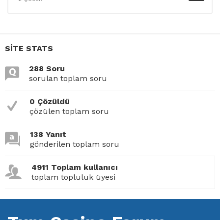
SITE STATS
288 Soru
sorulan toplam soru
0 Çözüldü
çözülen toplam soru
138 Yanıt
gönderilen toplam soru
4911 Toplam kullanıcı
toplam topluluk üyesi