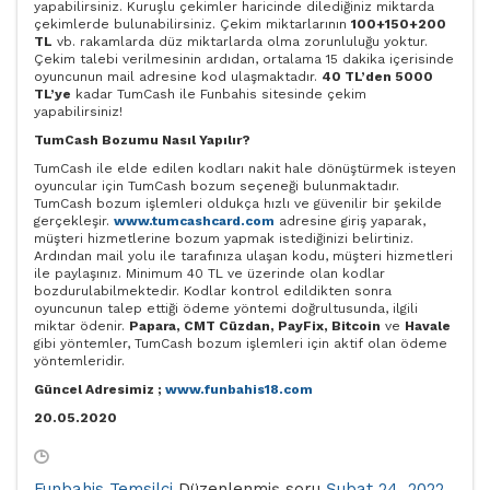
yapabilirsiniz. Kuruşlu çekimler haricinde dilediğiniz miktarda
çekimlerde bulunabilirsiniz. Çekim miktarlarının
100+150+200
TL
vb. rakamlarda düz miktarlarda olma zorunluluğu yoktur.
Çekim talebi verilmesinin ardıdan, ortalama 15 dakika içerisinde
oyuncunun mail adresine kod ulaşmaktadır.
40 TL’den 5000
TL’ye
kadar TumCash ile Funbahis sitesinde çekim
yapabilirsiniz!
TumCash Bozumu Nasıl Yapılır?
TumCash ile elde edilen kodları nakit hale dönüştürmek isteyen
oyuncular için TumCash bozum seçeneği bulunmaktadır.
TumCash bozum işlemleri oldukça hızlı ve güvenilir bir şekilde
gerçekleşir.
www.tumcashcard.com
adresine giriş yaparak,
müşteri hizmetlerine bozum yapmak istediğinizi belirtiniz.
Ardından mail yolu ile tarafınıza ulaşan kodu, müşteri hizmetleri
ile paylaşınız. Minimum 40 TL ve üzerinde olan kodlar
bozdurulabilmektedir. Kodlar kontrol edildikten sonra
oyuncunun talep ettiği ödeme yöntemi doğrultusunda, ilgili
miktar ödenir.
Papara, CMT Cüzdan, PayFix, Bitcoin
ve
Havale
gibi yöntemler, TumCash bozum işlemleri için aktif olan ödeme
yöntemleridir.
Güncel Adresimiz ;
www.funbahis18.com
20.05.2020
Funbahis Temsilci
Düzenlenmiş soru
Şubat 24, 2022