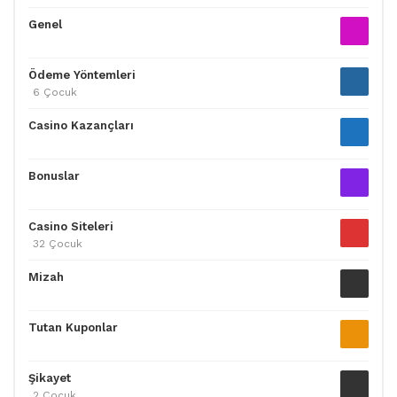
Genel
Ödeme Yöntemleri
6 Çocuk
Casino Kazançları
Bonuslar
Casino Siteleri
32 Çocuk
Mizah
Tutan Kuponlar
Şikayet
2 Çocuk