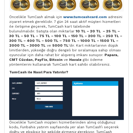
Öncelikle TumCash almak için
www.tumcashcard.com
adresini
ziyaret etmek gereklidir. 7 gün 24 saat aktif müşteri hizmetleri
ile iletişime geçerek, TumCash kart talebinde
bulunulmalıdır. Satışta olan miktarlar
10 TL – 20 TL – 25 TL –
30 TL – 50 TL – 75 TL – 100 TL – 150 TL – 200 TL – 250 TL –
300 TL – 400 TL – 500 TL – 750 TL – 1000 TL – 1500 TL –
2000 TL – 3000 TL
ve
5000 TL
‘dir. Kart miktarlarının düşük
limitlerden, yükseğe doğru dengeli bir sıralamaya sahip olması
oyuncular için daha rahat bir alışveriş imkanı sunuyor.
Papara,
CMT Cüzdan, PayFix, Bitcoin
ve
Havale
gibi ödeme
yöntemlerini kullanarak TumCash kart sahibi olabilirsiniz.
TumCash ile Nasıl Para Yatırılır?
Öncelikle TumCash müşteri hizmetlerinden almış olduğunuz
kodu, Funbahis yatırım sayfasında yer alan TumCash’i seçerek
doğru ve eksiksiz bir şekilde girmeniz gerekiyor. TumCash