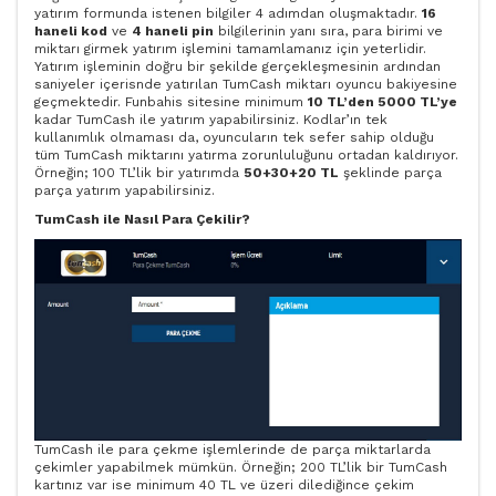
yatırım formunda istenen bilgiler 4 adımdan oluşmaktadır.
16
haneli kod
ve
4 haneli pin
bilgilerinin yanı sıra, para birimi ve
miktarı girmek yatırım işlemini tamamlamanız için yeterlidir.
Yatırım işleminin doğru bir şekilde gerçekleşmesinin ardından
saniyeler içerisnde yatırılan TumCash miktarı oyuncu bakiyesine
geçmektedir. Funbahis sitesine minimum
10 TL’den 5000 TL’ye
kadar TumCash ile yatırım yapabilirsiniz. Kodlar’ın tek
kullanımlık olmaması da, oyuncuların tek sefer sahip olduğu
tüm TumCash miktarını yatırma zorunluluğunu ortadan kaldırıyor.
Örneğin; 100 TL’lik bir yatırımda
50+30+20 TL
şeklinde parça
parça yatırım yapabilirsiniz.
TumCash ile Nasıl Para Çekilir?
TumCash ile para çekme işlemlerinde de parça miktarlarda
çekimler yapabilmek mümkün. Örneğin; 200 TL’lik bir TumCash
kartınız var ise minimum 40 TL ve üzeri dilediğince çekim