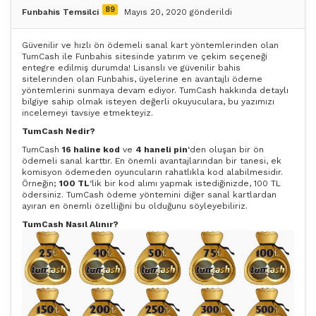
89
Funbahis Temsilci
Mayıs 20, 2020 gönderildi
Güvenilir ve hızlı ön ödemeli sanal kart yöntemlerinden olan
TumCash ile Funbahis sitesinde yatırım ve çekim seçeneği
entegre edilmiş durumda! Lisanslı ve güvenilir bahis
sitelerinden olan Funbahis, üyelerine en avantajlı ödeme
yöntemlerini sunmaya devam ediyor. TumCash hakkında detaylı
bilgiye sahip olmak isteyen değerli okuyuculara, bu yazımızı
incelemeyi tavsiye etmekteyiz.
TumCash Nedir?
TumCash
16 haline kod
ve
4 haneli pin
‘den oluşan bir ön
ödemeli sanal karttır. En önemli avantajlarından bir tanesi, ek
komisyon ödemeden oyuncuların rahatlıkla kod alabilmesidir.
Örneğin;
100 TL
‘lik bir kod alımı yapmak istediğinizde, 100 TL
ödersiniz. TumCash ödeme yöntemini diğer sanal kartlardan
ayıran en önemli özelliğini bu olduğunu söyleyebiliriz.
TumCash Nasıl Alınır?