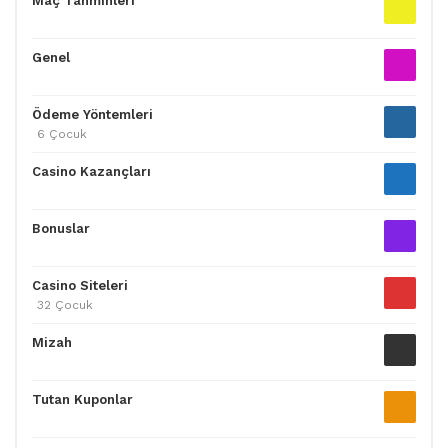
Maç Tahminleri
Genel
Ödeme Yöntemleri
6 Çocuk
Casino Kazançları
Bonuslar
Casino Siteleri
32 Çocuk
Mizah
Tutan Kuponlar