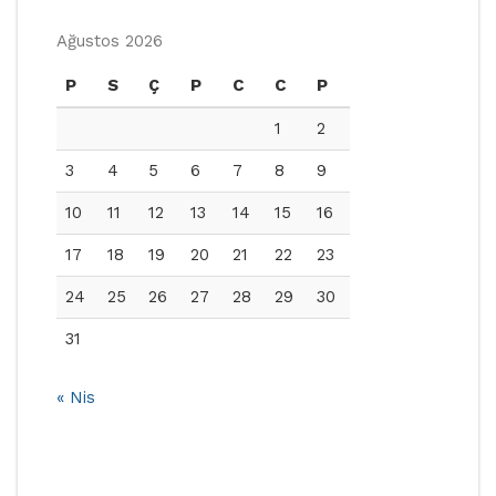
Ağustos 2026
P
S
Ç
P
C
C
P
1
2
3
4
5
6
7
8
9
10
11
12
13
14
15
16
17
18
19
20
21
22
23
24
25
26
27
28
29
30
31
« Nis