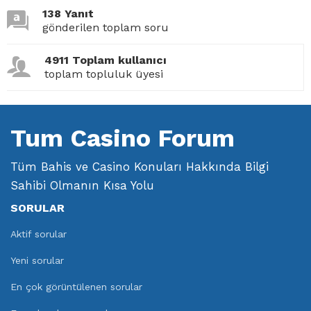
138 Yanıt
gönderilen toplam soru
4911 Toplam kullanıcı
toplam topluluk üyesi
Tum Casino Forum
Tüm Bahis ve Casino Konuları Hakkında Bilgi
Sahibi Olmanın Kısa Yolu
SORULAR
Aktif sorular
Yeni sorular
En çok görüntülenen sorular